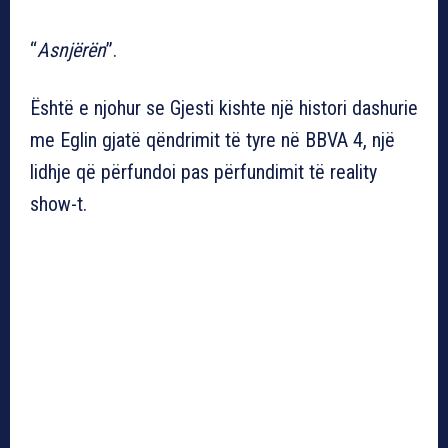
“
Asnjërën
”.
Është e njohur se Gjesti kishte një histori dashurie
me Eglin gjatë qëndrimit të tyre në BBVA 4, një
lidhje që përfundoi pas përfundimit të reality
show-t.