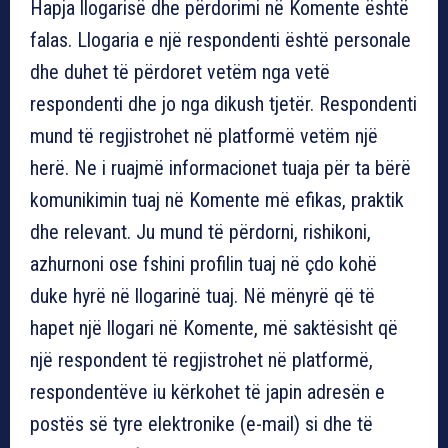
Hapja llogarisë dhe përdorimi në Komente është
falas. Llogaria e një respondenti është personale
dhe duhet të përdoret vetëm nga vetë
respondenti dhe jo nga dikush tjetër. Respondenti
mund të regjistrohet në platformë vetëm një
herë. Ne i ruajmë informacionet tuaja për ta bërë
komunikimin tuaj në Komente më efikas, praktik
dhe relevant. Ju mund të përdorni, rishikoni,
azhurnoni ose fshini profilin tuaj në çdo kohë
duke hyrë në llogarinë tuaj. Në mënyrë që të
hapet një llogari në Komente, më saktësisht që
një respondent të regjistrohet në platformë,
respondentëve iu kërkohet të japin adresën e
postës së tyre elektronike (e-mail) si dhe të