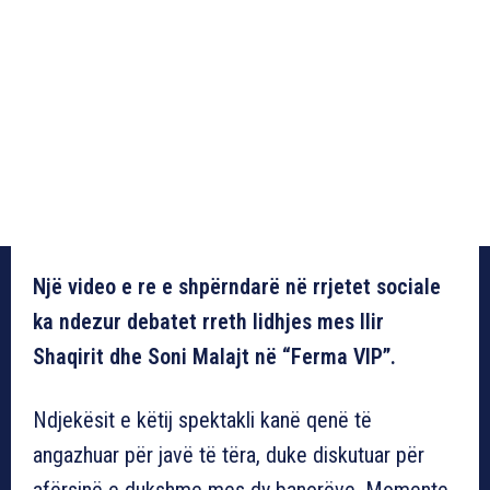
Një video e re e shpërndarë në rrjetet sociale
ka ndezur debatet rreth lidhjes mes Ilir
Shaqirit dhe Soni Malajt në “Ferma VIP”.
Ndjekësit e këtij spektakli kanë qenë të
angazhuar për javë të tëra, duke diskutuar për
afërsinë e dukshme mes dy banorëve. Momente