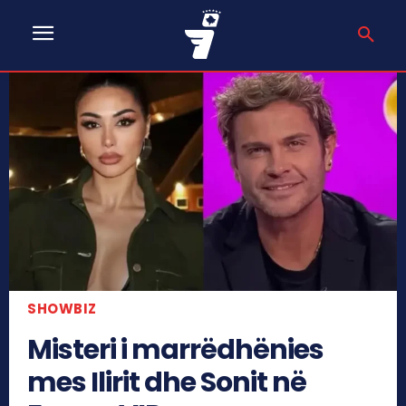
SHOWBIZ
Misteri i marrëdhënies
mes Ilirit dhe Sonit në