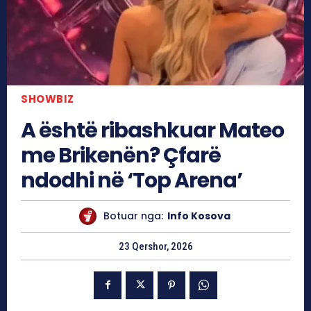
SHOWBIZ
A është ribashkuar Mateo
me Brikenën? Çfarë
ndodhi në ‘Top Arena’
Botuar nga:
Info Kosova
23 Qershor, 2026