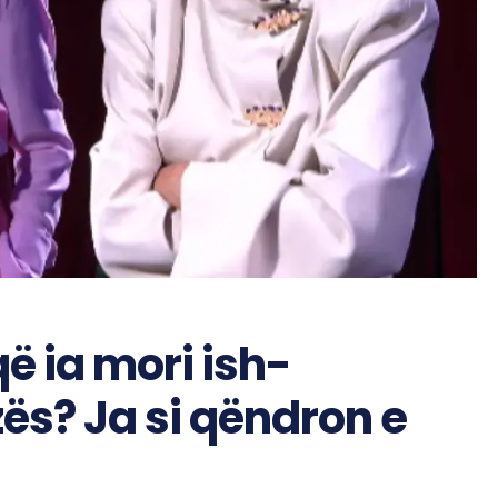
ë ia mori ish-
ës? Ja si qëndron e