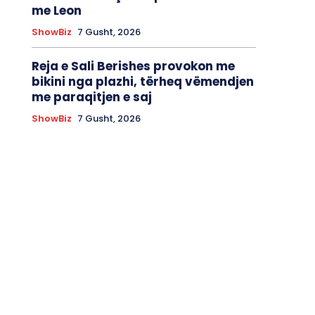
me Leon
ShowBiz
7 Gusht, 2026
Reja e Sali Berishes provokon me
bikini nga plazhi, tërheq vëmendjen
me paraqitjen e saj
ShowBiz
7 Gusht, 2026