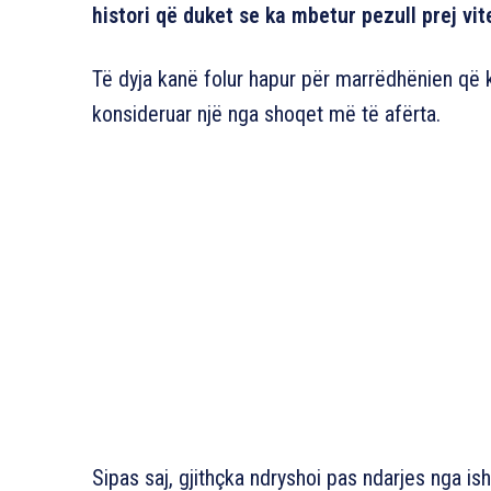
histori që duket se ka mbetur pezull prej vit
Të dyja kanë folur hapur për marrëdhënien që k
konsideruar një nga shoqet më të afërta.
Sipas saj, gjithçka ndryshoi pas ndarjes nga is