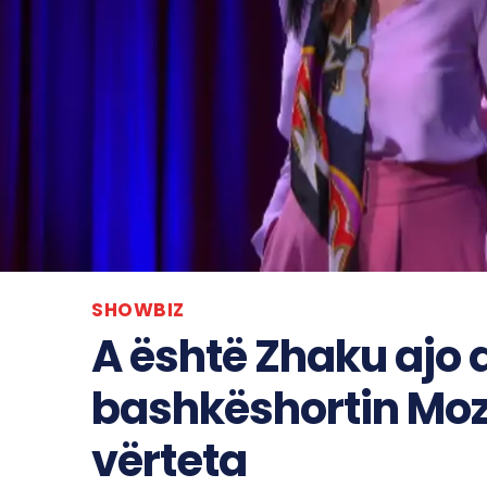
SHOWBIZ
A është Zhaku ajo q
bashkëshortin Moz
vërteta