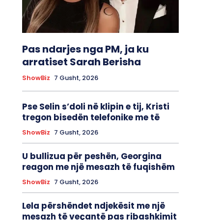
Pas ndarjes nga PM, ja ku
arratiset Sarah Berisha
ShowBiz
7 Gusht, 2026
Pse Selin s’doli në klipin e tij, Kristi
tregon bisedën telefonike me të
ShowBiz
7 Gusht, 2026
U bullizua për peshën, Georgina
reagon me një mesazh të fuqishëm
ShowBiz
7 Gusht, 2026
Lela përshëndet ndjekësit me një
mesazh të veçantë pas ribashkimit