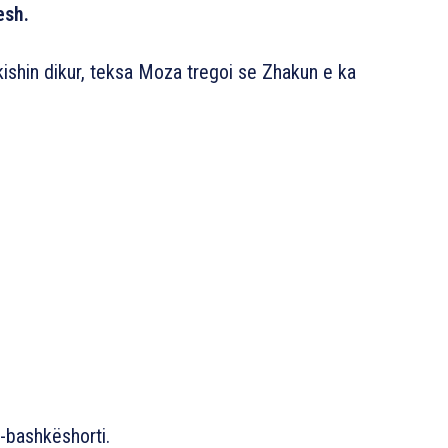
esh.
ishin dikur, teksa Moza tregoi se Zhakun e ka
h-bashkëshorti.