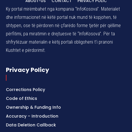
ABOUT-US
CONTACT
PRIVACY POLIC
Ky portal mirëmbahet nga kompania “InfoKosova”. Materialet
dhe informacionet në këtë portal nuk mund të kopjohen, të
shtypen, ose të përdoren në çfarëdo forme tjetër për qëllime
përfitimi, pa miratimin e drejtuesve të “InfoKosova”. Për ta
shfrytëzuar materialin e këtij portali obligoheni t’i pranoni
Kushtet e përdorimit.
Privacy Policy
Corrections Policy
Code of Ethics
Ownership & Funding Info
Accuracy – Introduction
Data Deletion Callback