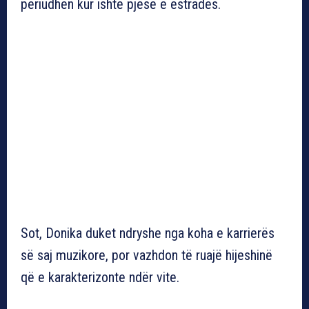
periudhën kur ishte pjesë e estradës.
Sot, Donika duket ndryshe nga koha e karrierës
së saj muzikore, por vazhdon të ruajë hijeshinë
që e karakterizonte ndër vite.