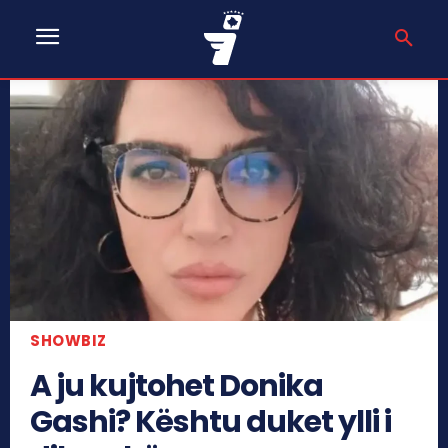
SHOWBIZ
A ju kujtohet Donika
Gashi? Kështu duket ylli i