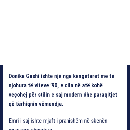
Donika Gashi ishte një nga këngëtaret më të
njohura të viteve ’90, e cila në atë kohë
veçohej për stilin e saj modern dhe paraqitjet
që tërhiqnin vëmendje.
Emri i saj ishte mjaft i pranishëm në skenën
muzikore shqiptare.