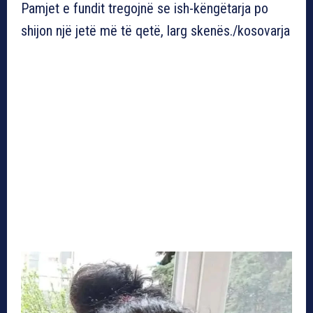
Pamjet e fundit tregojnë se ish-këngëtarja po
shijon një jetë më të qetë, larg skenës./kosovarja