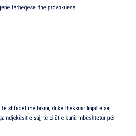
të jenë tërheqëse dhe provokuese.
të shfaqet me bikini, duke theksuar linjat e saj
a ndjekësit e saj, të cilët e kanë mbështetur për