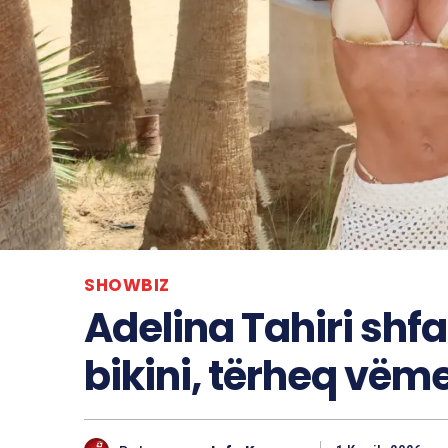
SHOWBIZ
Adelina Tahiri sh
bikini, tërheq vëm