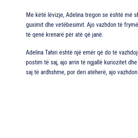
Me këtë lëvizje, Adelina tregon se është më s
guximit dhe vetëbesimit. Ajo vazhdon të frymëz
të qenë krenarë për atë që janë.
Adelina Tahiri është një emër që do të vazhdo
postim të saj, ajo arrin të ngjallë kuriozitet d
saj të ardhshme, por deri atëherë, ajo vazhdon