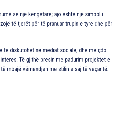
humë se një këngëtare; ajo është një simbol i
ojë të tjerët për të pranuar trupin e tyre dhe për
jë të diskutohet në mediat sociale, dhe me çdo
he interes. Të gjithë presin me padurim projektet e
 të mbajë vëmendjen me stilin e saj të veçantë.