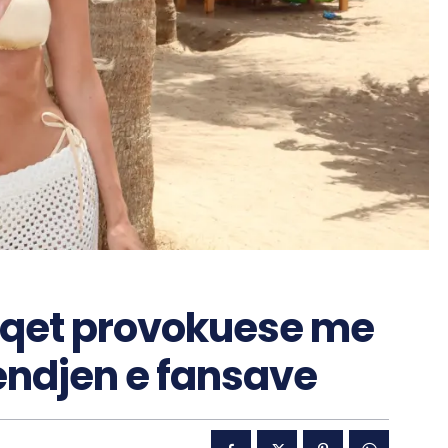
faqet provokuese me
endjen e fansave