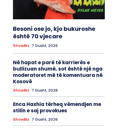
Besoni ose jo, kjo bukuroshe
është 70 vjecare
ShowBiz
7 Gusht, 2026
Në hapat e parë të karrierës e
bullizuan shumë, sot është një nga
moderatoret më të komentuara në
Kosovë
ShowBiz
7 Gusht, 2026
Enca Haxhia tërheq vëmendjen me
stilin e saj provokues
ShowBiz
7 Gusht, 2026