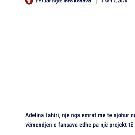
Botuar nga:
Info Kosova
1 Korrik, 2026
Adelina Tahiri, një nga emrat më të njohur n
vëmendjen e fansave edhe pa një projekt të 