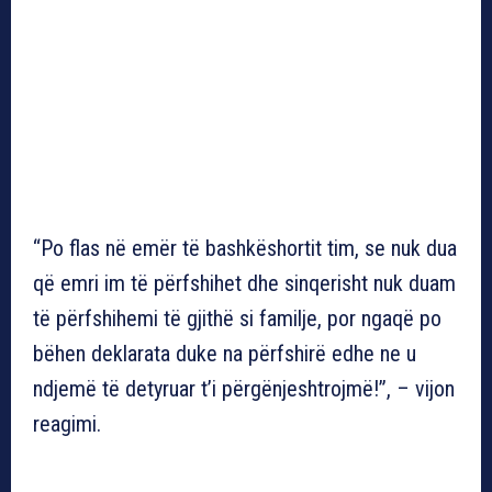
“Po flas në emër të bashkëshortit tim, se nuk dua
që emri im të përfshihet dhe sinqerisht nuk duam
të përfshihemi të gjithë si familje, por ngaqë po
bëhen deklarata duke na përfshirë edhe ne u
ndjemë të detyruar t’i përgënjeshtrojmë!”, – vijon
reagimi.