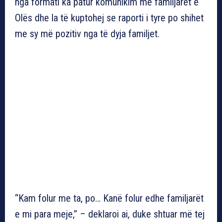
nga formati ka patur komunikim me familjarët e
Olës dhe la të kuptohej se raporti i tyre po shihet
me sy më pozitiv nga të dyja familjet.
“Kam folur me ta, po… Kanë folur edhe familjarët
e mi para meje,” – deklaroi ai, duke shtuar më tej