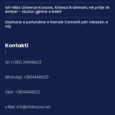
Ish-Miss Universe Kosova, Arbesa Rrahmani, në pritje të
ëmbël – zbulon gjininë e bebit
Dashuria e pafundme e Remzie Osmanit për mbesën e
saj
Kontakti
tel: (+383) 044446623
WhatsApp: +38344446623
Viber: +38344446623
e-Mail:
info@infokosova.net