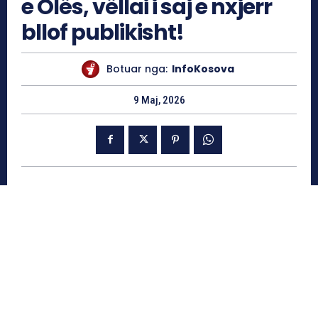
e Olës, vëllai i saj e nxjerr
bllof publikisht!
Botuar nga:
InfoKosova
9 Maj, 2026