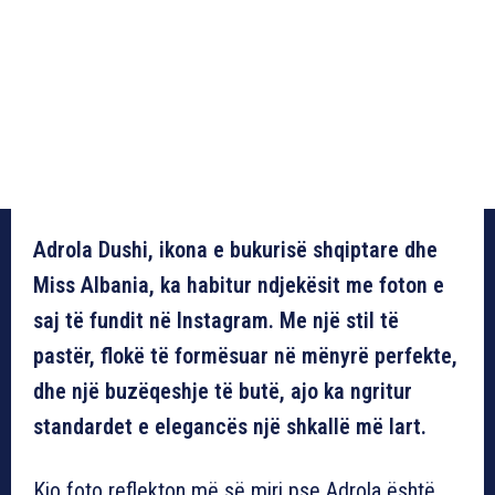
Adrola Dushi, ikona e bukurisë shqiptare dhe
Miss Albania, ka habitur ndjekësit me foton e
saj të fundit në Instagram. Me një stil të
pastër, flokë të formësuar në mënyrë perfekte,
dhe një buzëqeshje të butë, ajo ka ngritur
standardet e elegancës një shkallë më lart.
Kjo foto reflekton më së miri pse Adrola është