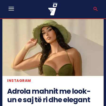
INSTAGRAM
Adrola mahnit me look-
un e saj të ri dhe elegant