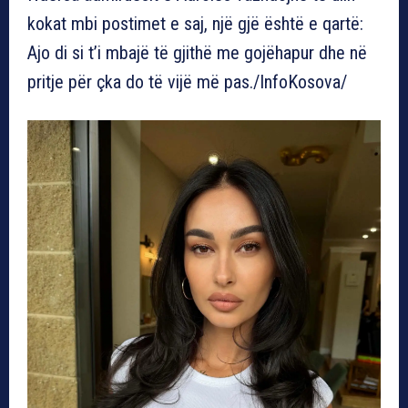
kokat mbi postimet e saj, një gjë është e qartë:
Ajo di si t’i mbajë të gjithë me gojëhapur dhe në
pritje për çka do të vijë më pas./InfoKosova/