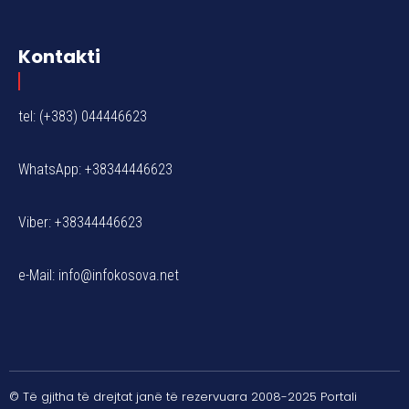
Kontakti
tel: (+383) 044446623
WhatsApp: +38344446623
Viber: +38344446623
e-Mail:
info@infokosova.net
© Të gjitha të drejtat janë të rezervuara 2008-2025 Portali