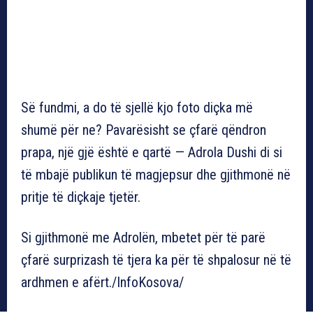
Së fundmi, a do të sjellë kjo foto diçka më
shumë për ne? Pavarësisht se çfarë qëndron
prapa, një gjë është e qartë — Adrola Dushi di si
të mbajë publikun të magjepsur dhe gjithmonë në
pritje të diçkaje tjetër.
Si gjithmonë me Adrolën, mbetet për të parë
çfarë surprizash të tjera ka për të shpalosur në të
ardhmen e afërt./InfoKosova/