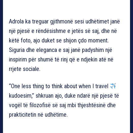
Adrola ka treguar gjithmonë sesi udhëtimet janë
një pjesë e rëndësishme e jetës së saj, dhe në
këtë foto, ajo duket se shijon çdo moment.
Siguria dhe eleganca e saj janë padyshim një
inspirim për shumë të rinj që e ndjekin atë në
rrjete sociale.
“One less thing to think about when I travel
kudoesim,” shkruan ajo, duke ndarë një pjesë të
vogël të filozofisë së saj mbi thjeshtësinë dhe
prakticitetin në udhëtime.