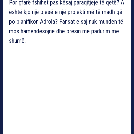
Por çfarë fshihet pas kësaj paraqitjeje të qetë? A
është kjo një pjesë e një projekti më të madh që
po planifikon Adrola? Fansat e saj nuk munden të
mos hamendësojnë dhe presin me padurim më
shumë.