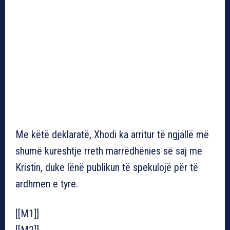
Me këtë deklaratë, Xhodi ka arritur të ngjallë më
shumë kureshtje rreth marrëdhënies së saj me
Kristin, duke lënë publikun të spekulojë për të
ardhmen e tyre.
[[M1]]
[[M2]]