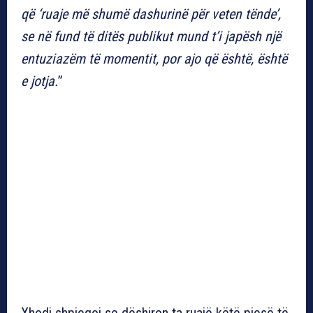
që ‘ruaje më shumë dashurinë për veten tënde’,
se në fund të ditës publikut mund t’i japësh një
entuziazëm të momentit, por ajo që është, është
e jotja.
”
Xhodi shpjegoi se dëshiron ta ruajë këtë pjesë të