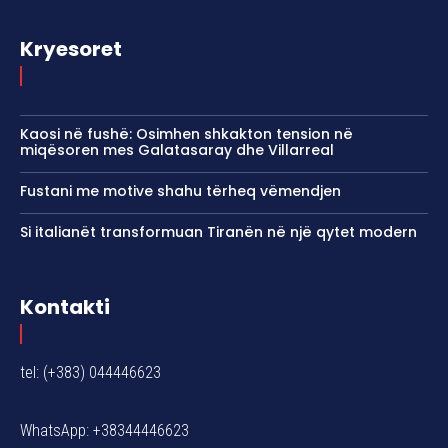
Kryesoret
Kaosi në fushë: Osimhen shkakton tension në
miqësoren mes Galatasaray dhe Villarreal
Fustani me motive shahu tërheq vëmendjen
Si italianët transformuan Tiranën në një qytet modern
Kontakti
tel: (+383) 044446623
WhatsApp: +38344446623