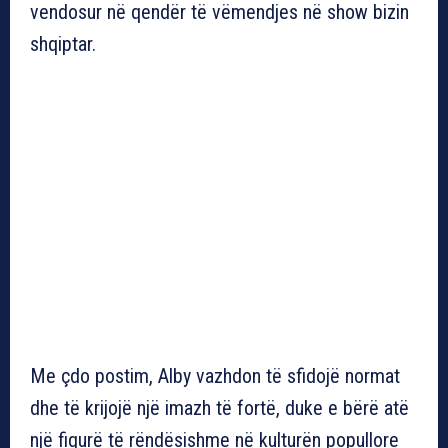
vendosur në qendër të vëmendjes në show bizin
shqiptar.
Me çdo postim, Alby vazhdon të sfidojë normat
dhe të krijojë një imazh të fortë, duke e bërë atë
një figurë të rëndësishme në kulturën popullore