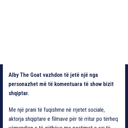
Alby The Goat vazhdon të jetë një nga
personazhet më të komentuara të show bizit
shqiptar.
Me një prani të fuqishme në rrjetet sociale,
aktorja shqiptare e filmave për të rritur po tërheq
vëmendjen e të gjithëve me postimet e saj të