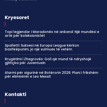
Kryesoret
Topi legjendar i Maradonës në ankand: Një mundësi e
artë për koleksionistët
Spalletti: Suksesi në Europa League kërkon
bashkëpunim, jo një sulmues të vetëm
Rrugëtimi i Zhegrovës: Goli që mund të ndryshojë
gjithçka për Juventusin
Alarmi për sigurinë në Botërorin 2026: Plani i frikshëm
për eliminimin e Leo Messit
Kontakti