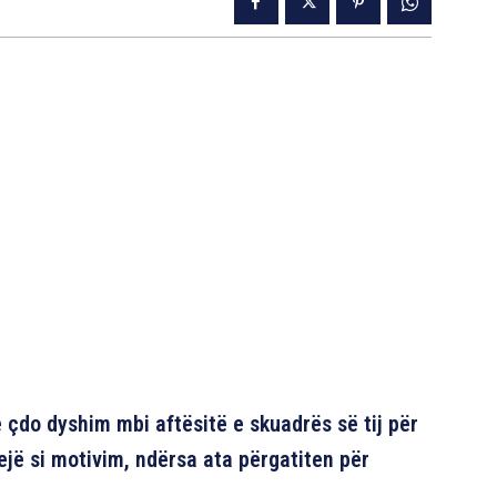
se çdo dyshim mbi aftësitë e skuadrës së tij për
jë si motivim, ndërsa ata përgatiten për