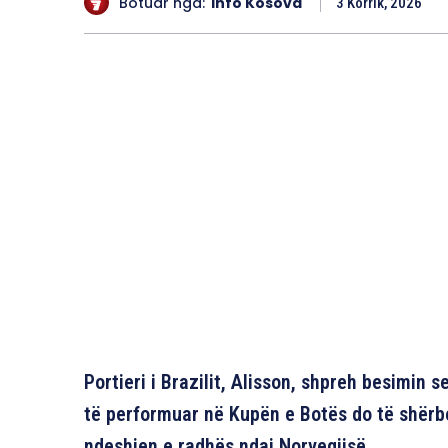
Botuar nga:
Info Kosova
3 Korrik, 2026
Portieri i Brazilit, Alisson, shpreh besimin 
të performuar në Kupën e Botës do të shërbe
ndeshjen e radhës ndaj Norvegjisë.