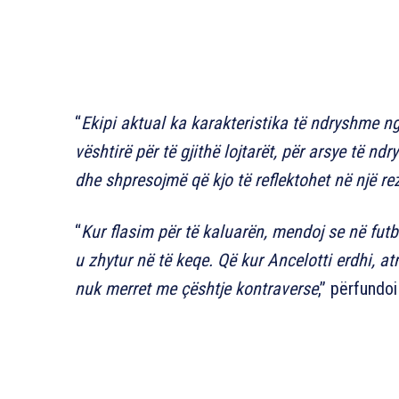
“
Ekipi aktual ka karakteristika të ndryshme ng
vështirë për të gjithë lojtarët, për arsye të n
dhe shpresojmë që kjo të reflektohet në një re
“
Kur flasim për të kaluarën, mendoj se në fut
u zhytur në të keqe. Që kur Ancelotti erdhi, at
nuk merret me çështje kontraverse
,” përfundoi 