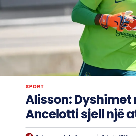
SPORT
Alisson: Dyshimet 
Ancelotti sjell një 