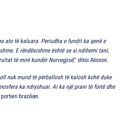
a ato të kaluara. Periudha e fundit ka qenë e
dryshme. E rëndësishme është se si ndihemi tani,
zultat të mirë kundër Norvegjisë
,” shtoi Alisson.
boll nuk mund të përballosh të kalosh kohë duke
mosfera ka ndryshuar. Ai ka një prani të fortë dhe
portieri brazilian.