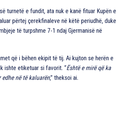
esë turnetë e fundit, ata nuk e kanë fituar Kupën e
aluar përtej çerekfinaleve në këtë periudhë, duke
humbjeje të turpshme 7-1 ndaj Gjermanisë në
et që i bëhen ekipit të tij. Ai kujton se herën e
k ishte etiketuar si favorit. “
Është e mirë që ka
r edhe në të kaluarën
,” theksoi ai.