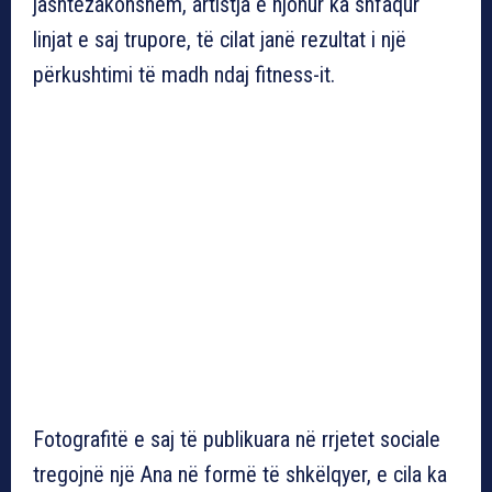
jashtëzakonshëm, artistja e njohur ka shfaqur
linjat e saj trupore, të cilat janë rezultat i një
përkushtimi të madh ndaj fitness-it.
Fotografitë e saj të publikuara në rrjetet sociale
tregojnë një Ana në formë të shkëlqyer, e cila ka