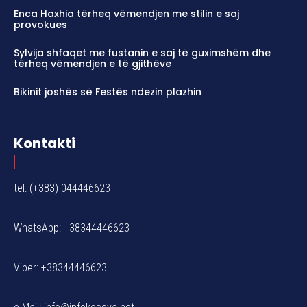
Enca Haxhia tërheq vëmendjen me stilin e saj
provokues
Sylvija shfaqet me fustanin e saj të guximshëm dhe
tërheq vëmendjen e të gjithëve
Bikinit joshës së Festës ndezin plazhin
Kontakti
tel: (+383) 044446623
WhatsApp: +38344446623
Viber: +38344446623