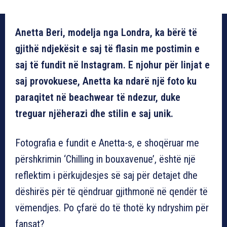
Anetta Beri, modelja nga Londra, ka bërë të
gjithë ndjekësit e saj të flasin me postimin e
saj të fundit në Instagram. E njohur për linjat e
saj provokuese, Anetta ka ndarë një foto ku
paraqitet në beachwear të ndezur, duke
treguar njëherazi dhe stilin e saj unik.
Fotografia e fundit e Anetta-s, e shoqëruar me
përshkrimin ‘Chilling in bouxavenue’, është një
reflektim i përkujdesjes së saj për detajet dhe
dëshirës për të qëndruar gjithmonë në qendër të
vëmendjes. Po çfarë do të thotë ky ndryshim për
fansat?