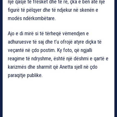
një qasje të freskët dhe të re, çka e bën atë një
figurë të pëlqyer dhe të ndjekur në skenën e
modës ndërkombëtare.
Ajo e di mirë si të tërheqë vëmendjen e
adhuruesve të saj dhe t’u ofrojë atyre diçka të
veçantë në çdo postim. Ky foto, që ngjalli
reagime të ndryshme, është një dëshmi e qartë e
karizmës dhe sharmit që Anetta sjell në çdo
paraqitje publike.