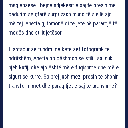
magjepsëse i bëjnë ndjekësit e saj të presin me
padurim se çfarë surprizash mund të sjellë ajo
më tej. Anetta gjithmonë di të jetë në pararojë të
modës dhe stilit jetësor.
E shfaqur së fundmi në këtë set fotografik të
ndritshëm, Anetta po dëshmon se stili i saj nuk
njeh kufij, dhe ajo është më e fuqishme dhe më e
sigurt se kurrë. Sa prej jush mezi presin të shohin
transformimet dhe paraqitjet e saj të ardhshme?