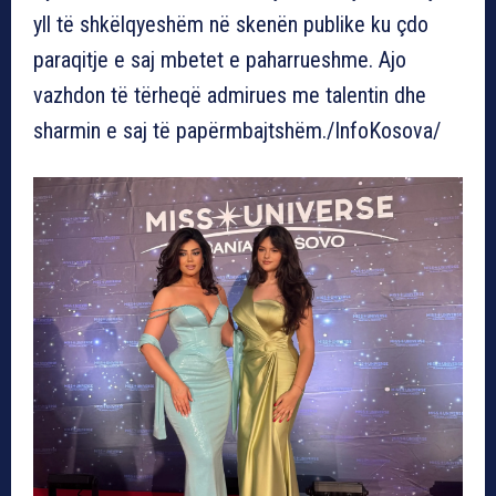
yll të shkëlqyeshëm në skenën publike ku çdo
paraqitje e saj mbetet e paharrueshme. Ajo
vazhdon të tërheqë admirues me talentin dhe
sharmin e saj të papërmbajtshëm./InfoKosova/