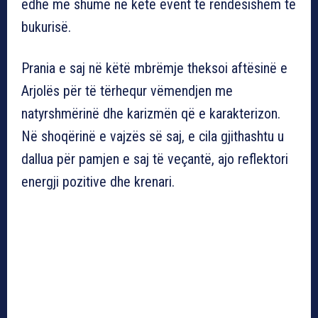
edhe më shumë në këtë event të rëndësishëm të
bukurisë.
Prania e saj në këtë mbrëmje theksoi aftësinë e
Arjolës për të tërhequr vëmendjen me
natyrshmërinë dhe karizmën që e karakterizon.
Në shoqërinë e vajzës së saj, e cila gjithashtu u
dallua për pamjen e saj të veçantë, ajo reflektori
energji pozitive dhe krenari.