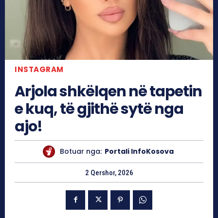
INSTAGRAM
Arjola shkëlqen në tapetin
e kuq, të gjithë sytë nga
ajo!
Botuar nga:
Portali InfoKosova
2 Qershor, 2026