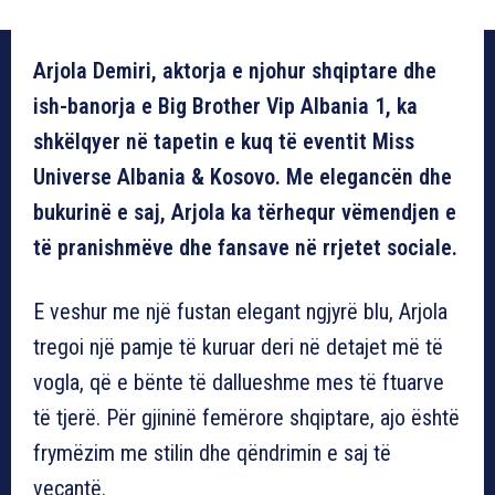
Arjola Demiri, aktorja e njohur shqiptare dhe
ish-banorja e Big Brother Vip Albania 1, ka
shkëlqyer në tapetin e kuq të eventit Miss
Universe Albania & Kosovo. Me elegancën dhe
bukurinë e saj, Arjola ka tërhequr vëmendjen e
të pranishmëve dhe fansave në rrjetet sociale.
E veshur me një fustan elegant ngjyrë blu, Arjola
tregoi një pamje të kuruar deri në detajet më të
vogla, që e bënte të dallueshme mes të ftuarve
të tjerë. Për gjininë femërore shqiptare, ajo është
frymëzim me stilin dhe qëndrimin e saj të
veçantë.