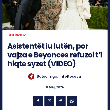
SHOWBIZ
Asistentët iu lutën, por
vajza e Beyonces refuzoi t’i
hiqte syzet (VIDEO)
Botuar nga:
InfoKosova
8 Maj, 2026