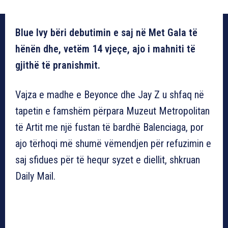
Blue Ivy bëri debutimin e saj në Met Gala të
hënën dhe, vetëm 14 vjeçe, ajo i mahniti të
gjithë të pranishmit.
Vajza e madhe e Beyonce dhe Jay Z u shfaq në
tapetin e famshëm përpara Muzeut Metropolitan
të Artit me një fustan të bardhë Balenciaga, por
ajo tërhoqi më shumë vëmendjen për refuzimin e
saj sfidues për të hequr syzet e diellit, shkruan
Daily Mail.