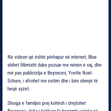
Në videon që është përhapur në internet, Blue
shihet fillimisht duke pozuar me nënën e saj, dhe
më pas publicistja e Beyonces, Yvette Noel-
Schure, i afrohet me nxitim dhe i bën shenjë të
heqë syzet.
Shoqja e familjes prej kohësh i drejtohet
Beyonces, duke i kërkuar t’i tregonte vajzës së