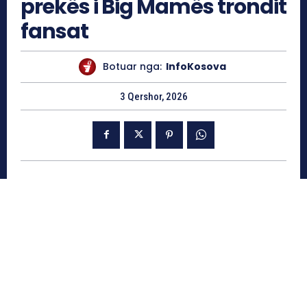
prekës i Big Mamës trondit
fansat
Botuar nga:
InfoKosova
3 Qershor, 2026