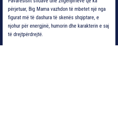
Pavarësisht sfidave dhe zhgënjimeve që ka
përjetuar, Big Mama vazhdon të mbetet një nga
figurat më të dashura të skenës shqiptare, e
njohur për energjinë, humorin dhe karakterin e saj
të drejtpërdrejtë.