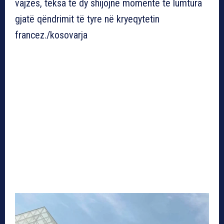
vajzës, teksa të dy shijojnë momente të lumtura
gjatë qëndrimit të tyre në kryeqytetin
francez./kosovarja