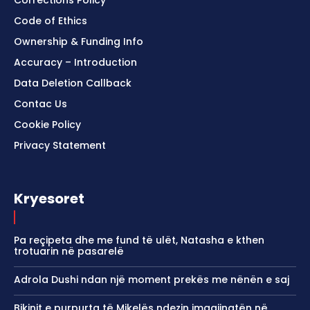
Corrections Policy
Code of Ethics
Ownership & Funding Info
Accuracy – Introduction
Data Deletion Callback
Contac Us
Cookie Policy
Privacy Statement
Kryesoret
Pa reçipeta dhe me fund të ulët, Natasha e kthen
trotuarin në pasarelë
Adrola Dushi ndan një moment prekës me nënën e saj
Bikinit e purpurta të Mikelës ndezin imagjinatën në