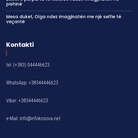
pishinë
Mesa duket, Olga ndez imagjinatën me një selfie të
veçantë
Kontakti
tel: (+383) 044446623
WhatsApp: +38344446623
Viber: +38344446623
e-Mail:
info@infokosova.net