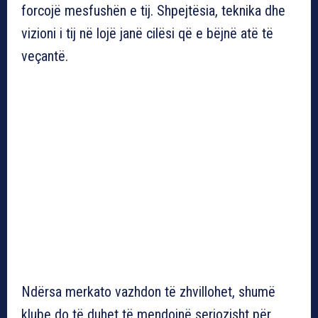
forcojë mesfushën e tij. Shpejtësia, teknika dhe
vizioni i tij në lojë janë cilësi që e bëjnë atë të
veçantë.
Ndërsa merkato vazhdon të zhvillohet, shumë
klube do të duhet të mendojnë seriozisht për