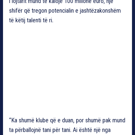
i lojtarit mund të kalojë 100 milionë euro, një
shifër që tregon potencialin e jashtëzakonshëm
të këtij talenti të ri.
“Ka shumë klube që e duan, por shumë pak mund
ta përballojnë tani për tani. Ai është një nga