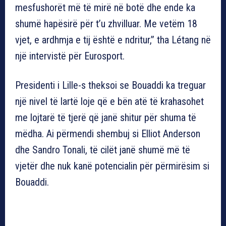
mesfushorët më të mirë në botë dhe ende ka
shumë hapësirë për t’u zhvilluar. Me vetëm 18
vjet, e ardhmja e tij është e ndritur,” tha Létang në
një intervistë për Eurosport.
Presidenti i Lille-s theksoi se Bouaddi ka treguar
një nivel të lartë loje që e bën atë të krahasohet
me lojtarë të tjerë që janë shitur për shuma të
mëdha. Ai përmendi shembuj si Elliot Anderson
dhe Sandro Tonali, të cilët janë shumë më të
vjetër dhe nuk kanë potencialin për përmirësim si
Bouaddi.