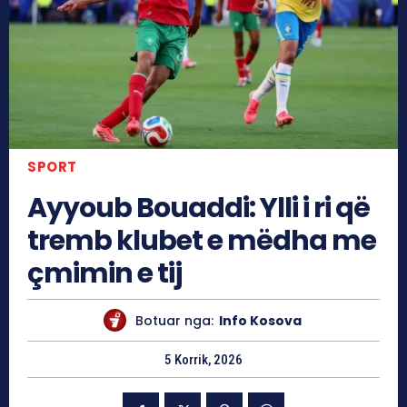
SPORT
Ayyoub Bouaddi: Ylli i ri që
tremb klubet e mëdha me
çmimin e tij
Botuar nga:
Info Kosova
5 Korrik, 2026