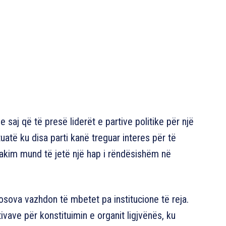
saj që të presë liderët e partive politike për një
tuatë ku disa parti kanë treguar interes për të
 takim mund të jetë një hap i rëndësishëm në
osova vazhdon të mbetet pa institucione të reja.
vave për konstituimin e organit ligjvënës, ku