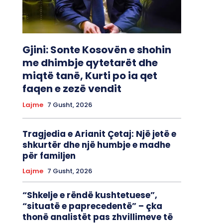
Gjini: Sonte Kosovën e shohin
me dhimbje qytetarët dhe
miqtë tanë, Kurti po ia qet
faqen e zezë vendit
Lajme
7 Gusht, 2026
Tragjedia e Arianit Çetaj: Një jetë e
shkurtër dhe një humbje e madhe
për familjen
Lajme
7 Gusht, 2026
“Shkelje e rëndë kushtetuese”,
“situatë e paprecedentë” – çka
thonë analistët pas zhvillimeve të