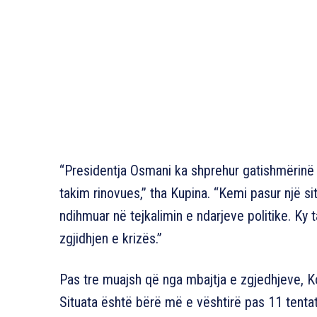
“Presidentja Osmani ka shprehur gatishmërinë e 
takim rinovues,” tha Kupina. “Kemi pasur një si
ndihmuar në tejkalimin e ndarjeve politike. Ky
zgjidhjen e krizës.”
Pas tre muajsh që nga mbajtja e zgjedhjeve, K
Situata është bërë më e vështirë pas 11 tentati