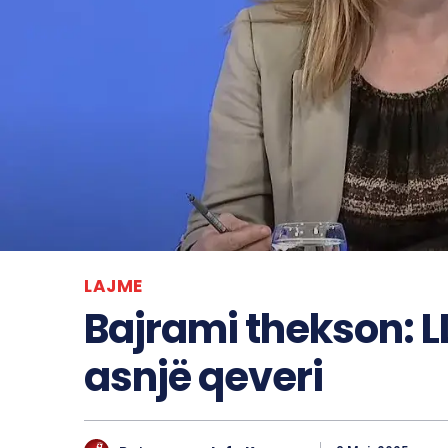
LAJME
Bajrami thekson: L
asnjë qeveri