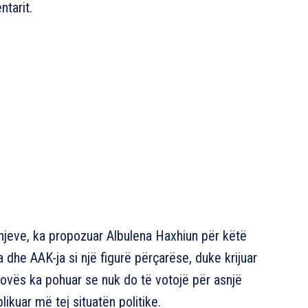
tarit.
dhjeve, ka propozuar Albulena Haxhiun për këtë
 dhe AAK-ja si një figurë përçarëse, duke krijuar
vës ka pohuar se nuk do të votojë për asnjë
ikuar më tej situatën politike.