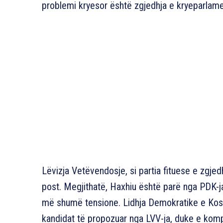
problemi kryesor është zgjedhja e kryeparlamen
Lëvizja Vetëvendosje, si partia fituese e zgje
post. Megjithatë, Haxhiu është parë nga PDK-ja
më shumë tensione. Lidhja Demokratike e Koso
kandidat të propozuar nga LVV-ja, duke e kompl