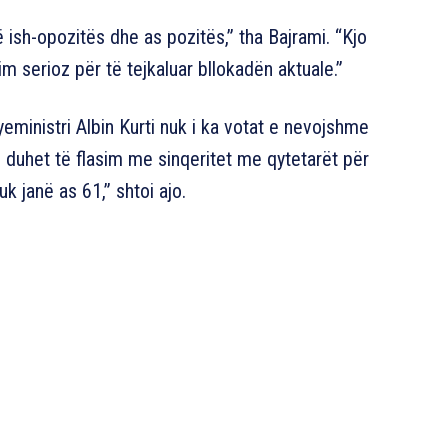
 ish-opozitës dhe as pozitës,” tha Bajrami. “Kjo
m serioz për të tejkaluar bllokadën aktuale.”
eministri Albin Kurti nuk i ka votat e nevojshme
e duhet të flasim me sinqeritet me qytetarët për
uk janë as 61,” shtoi ajo.