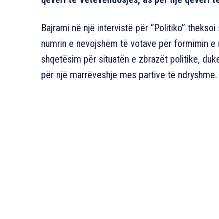
Bajrami në një intervistë për “Politiko” theksoi
numrin e nevojshëm të votave për formimin e 
shqetësim për situatën e zbrazët politike, duk
për një marrëveshje mes partive të ndryshme.