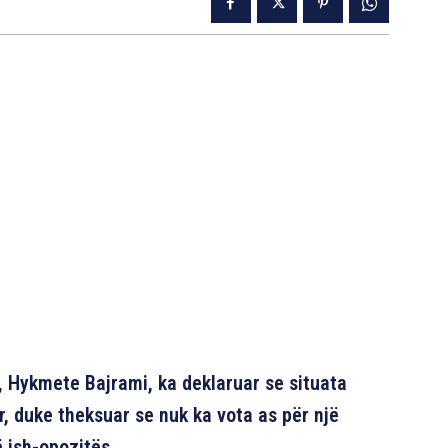
 Hykmete Bajrami, ka deklaruar se situata
r, duke theksuar se nuk ka vota as për një
ë ish-opozitës.