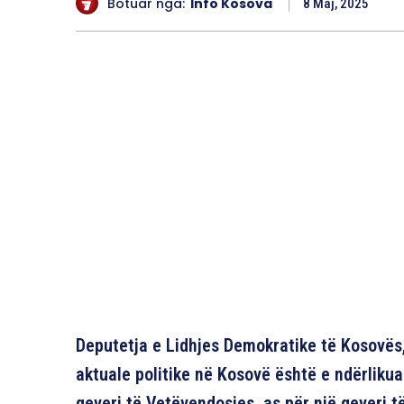
Botuar nga:
Info Kosova
8 Maj, 2025
Deputetja e Lidhjes Demokratike të Kosovës,
aktuale politike në Kosovë është e ndërlikua
qeveri të Vetëvendosjes, as për një qeveri t