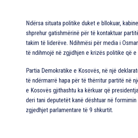
Ndërsa situata politike duket e bllokuar, kabi
shprehur gatishmërinë për të kontaktuar partitë
takim të liderëve. Ndihmësi për media i Osmanit
të ndihmojë në zgjidhjen e krizës politike që e
Partia Demokratike e Kosovës, në një deklarat
të ndërmarrë hapa për të thërritur partitë në n
e Kosovës gjithashtu ka kërkuar që presidentja 
deri tani deputetët kanë dështuar në formimin
zgjedhjet parlamentare të 9 shkurtit.