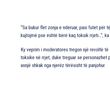
“Sa bukur flet zonja e nderuar, pasi futet për t
kujtojmë pse është bërë kaq toksik rrjeti…“, ka
Ky veprim i moderatores tregon një revoltë t
toksike në rrjet, duke treguar se personazhet
asnjë shkak nga njerëz tërësisht të panjohur.