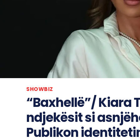
SHOWBIZ
“Baxhellë”/ Kiara 
ndjekësit si asnjë
Publikon identiteti