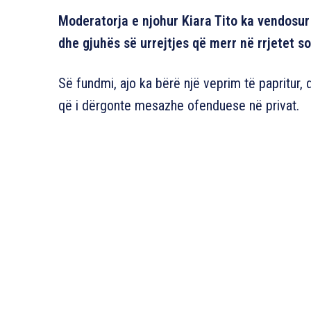
Moderatorja e njohur Kiara Tito ka vendosu
dhe gjuhës së urrejtjes që merr në rrjetet so
Së fundmi, ajo ka bërë një veprim të papritur,
që i dërgonte mesazhe ofenduese në privat.