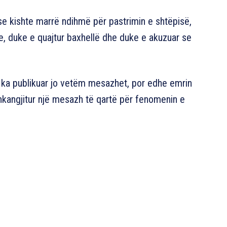
se kishte marrë ndihmë për pastrimin e shtëpisë,
e, duke e quajtur baxhellë dhe duke e akuzuar se
ara ka publikuar jo vetëm mesazhet, por edhe emrin
shkangjitur një mesazh të qartë për fenomenin e