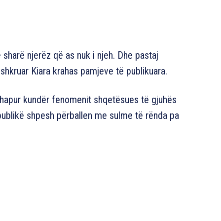
ë sharë njerëz që as nuk i njeh. Dhe pastaj
 shkruar Kiara krahas pamjeve të publikuara.
ë hapur kundër fenomenit shqetësues të gjuhës
 publikë shpesh përballen me sulme të rënda pa