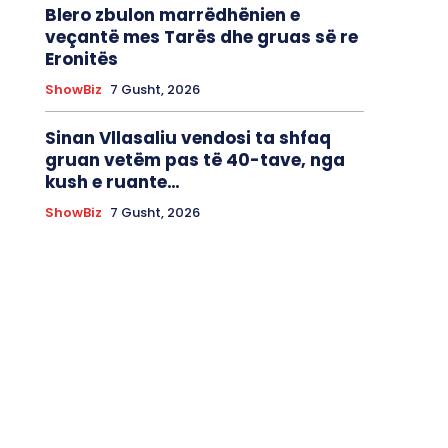
Blero zbulon marrëdhënien e
veçantë mes Tarës dhe gruas së re
Eronitës
ShowBiz
7 Gusht, 2026
Sinan Vllasaliu vendosi ta shfaq
gruan vetëm pas të 40-tave, nga
kush e ruante…
ShowBiz
7 Gusht, 2026