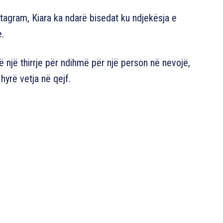
stagram, Kiara ka ndarë bisedat ku ndjekësja e
.
ë një thirrje për ndihmë për një person në nevojë,
hyrë vetja në qejf.