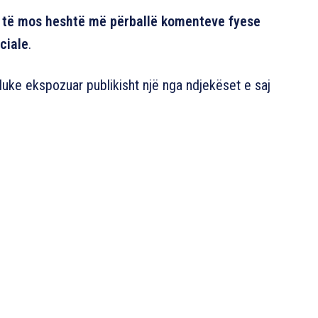
r të mos heshtë më përballë komenteve fyese
ciale
.
 duke ekspozuar publikisht një nga ndjekëset e saj