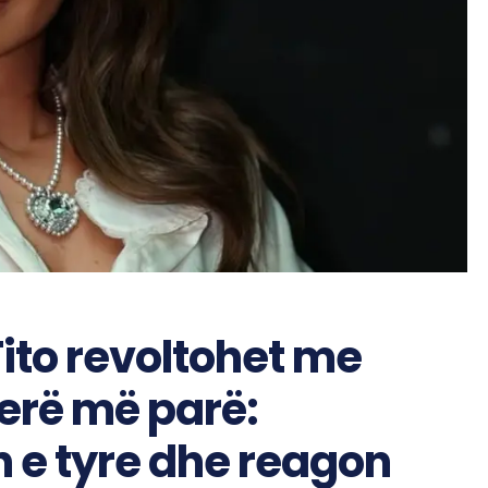
Tito revoltohet me
herë më parë:
n e tyre dhe reagon