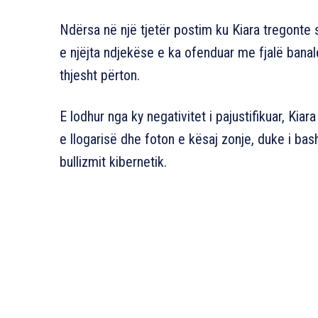
Ndërsa në një tjetër postim ku Kiara tregonte 
e njëjta ndjekëse e ka ofenduar me fjalë banal
thjesht përton.
E lodhur nga ky negativitet i pajustifikuar, Ki
e llogarisë dhe foton e kësaj zonje, duke i ba
bullizmit kibernetik.