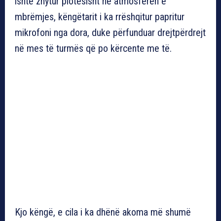
ishte zhytur plotësisht në atmosferën e
mbrëmjes, këngëtarit i ka rrëshqitur papritur
mikrofoni nga dora, duke përfunduar drejtpërdrejt
në mes të turmës që po kërcente me të.
Kjo këngë, e cila i ka dhënë akoma më shumë