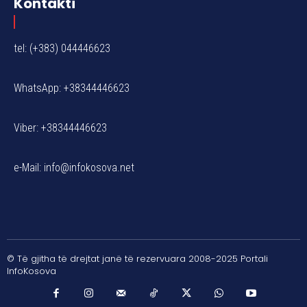
Kontakti
tel: (+383) 044446623
WhatsApp: +38344446623
Viber: +38344446623
e-Mail:
info@infokosova.net
© Të gjitha të drejtat janë të rezervuara 2008-2025 Portali
InfoKosova