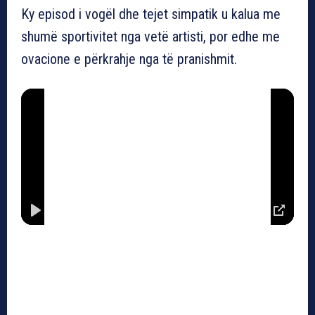
​Ky episod i vogël dhe tejet simpatik u kalua me
shumë sportivitet nga vetë artisti, por edhe me
Mbyllet për 4 sekonda
ovacione e përkrahje nga të pranishmit.
00:01
P
M
S
P
l
u
e
I
a
t
t
P
y
e
t