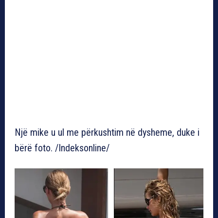
Një mike u ul me përkushtim në dysheme, duke i
bërë foto. /Indeksonline/