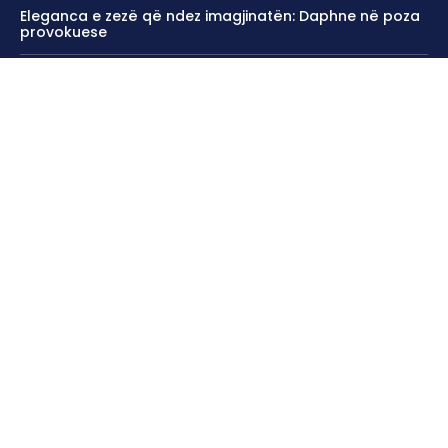
Eleganca e zezë që ndez imagjinatën: Daphne në poza
provokuese
Steph nxjerr në pah bukurinë me stilin leopard
Pas ndarjes nga Sara, DJ PM shfaq interes për motrën e
Arbenita Ismajlit
Kontakti
tel: (+383) 044446623
WhatsApp: +38344446623
Viber: +38344446623
e-Mail:
info@infokosova.net