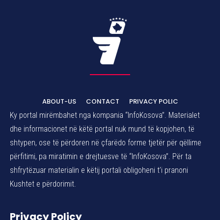
ABOUT-US
CONTACT
PRIVACY POLIC
Ky portal mirëmbahet nga kompania “InfoKosova”. Materialet
dhe informacionet në këtë portal nuk mund të kopjohen, të
shtypen, ose të përdoren në çfarëdo forme tjetër për qëllime
përfitimi, pa miratimin e drejtuesve të “InfoKosova”. Për ta
shfrytëzuar materialin e këtij portali obligoheni t’i pranoni
Kushtet e përdorimit.
Privacy Policy