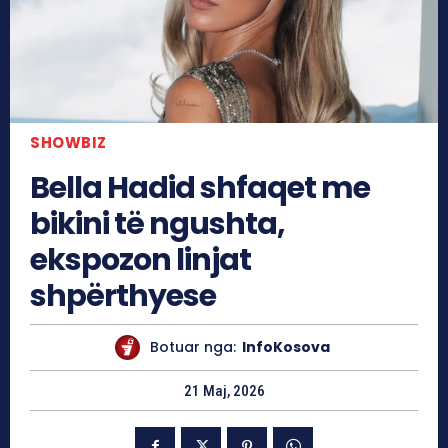
SHOWBIZ
Bella Hadid shfaqet me
bikini të ngushta,
ekspozon linjat
shpërthyese
Botuar nga:
InfoKosova
21 Maj, 2026