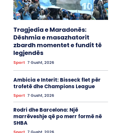
Tragjedia e Maradonës:
Dëshmia e masazhatorit
zbardh momentet e fundit të
legjendës
Sport
7 Gusht, 2026
Ambicia e Interit: Bisseck flet për
trofetë dhe Champions League
Sport
7 Gusht, 2026
Rodri dhe Barcelona: Një
marrëveshje që po merr formë në
SHBA
Sport
7 Gusht, 2026