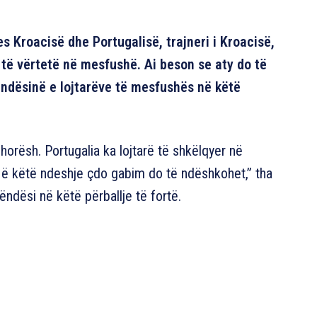
s Kroacisë dhe Portugalisë, trajneri i Kroacisë,
l të vërtetë në mesfushë. Ai beson se aty do të
ëndësinë e lojtarëve të mesfushës në këtë
horësh. Portugalia ka lojtarë të shkëlqyer në
Në këtë ndeshje çdo gabim do të ndëshkohet,” tha
ëndësi në këtë përballje të fortë.