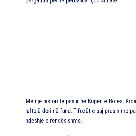
përgatitur për të përballuar çdo situatë.
Me një histori të pasur në Kupën e Botës, Kroa
luftojë deri në fund. Tifozët e saj presin me p
ndeshje e rëndësishme.