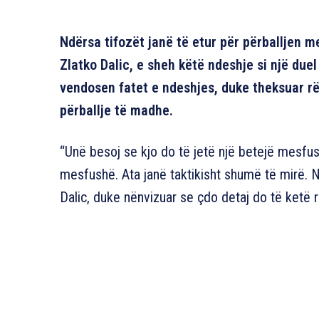
Ndërsa tifozët janë të etur për përballjen me
Zlatko Dalic, e sheh këtë ndeshje si një due
vendosen fatet e ndeshjes, duke theksuar r
përballje të madhe.
“Unë besoj se kjo do të jetë një betejë mesfus
mesfushë. Ata janë taktikisht shumë të mirë. 
Dalic, duke nënvizuar se çdo detaj do të ketë r