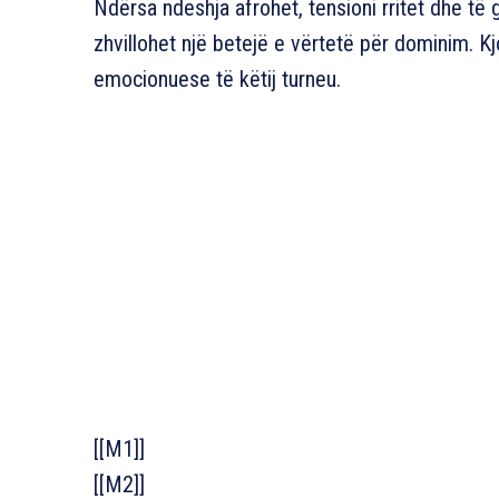
Ndërsa ndeshja afrohet, tensioni rritet dhe të 
zhvillohet një betejë e vërtetë për dominim. K
emocionuese të këtij turneu.
[[M1]]
[[M2]]