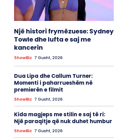
Një histori frymëzuese: Sydney
Towle dhe lufta e saj me
kancerin
ShowBiz
7 Gusht, 2026
Dua Lipa dhe Callum Turner:
Momenti i paharrueshëm në
premierën e filmit
ShowBiz
7 Gusht, 2026
Kida magjeps me stilin e saj të ri:
Një paraqitje që nuk duhet humbur
ShowBiz
7 Gusht, 2026