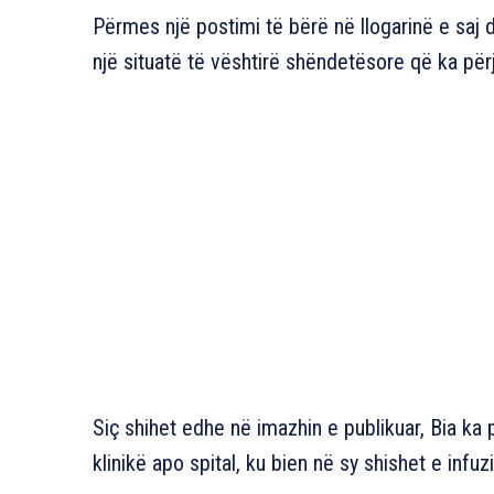
Përmes një postimi të bërë në llogarinë e saj 
një situatë të vështirë shëndetësore që ka përj
Siç shihet edhe në imazhin e publikuar, Bia ka 
klinikë apo spital, ku bien në sy shishet e inf