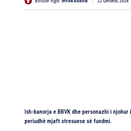
Botuar nga:
InfoKosova
22 Qershor, 2026
Ish-banorja e BBVK dhe personazhi i njohur i 
periudhë mjaft stresuese së fundmi.