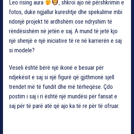
Leo rising aura
, shkroi ajo në përshkrimin e
fotos, duke ngjallur kureshtje dhe spekulime mbi
ndonjë projekt të ardhshëm ose ndryshim të
rëndësishëm në jetën e saj. A mund të jetë kjo
një shenjë e një iniciative të re në karrierën e saj
si modele?
Veseli është bërë një ikonë e besuar për
ndjekësit e saj si një figurë që gjithmonë sjell
trendet më të fundit dhe më tërheqëse. Çdo
postim i saj i ri është një mundësi për fansat e
saj për të parë atë që ajo ka të re për të ofruar.