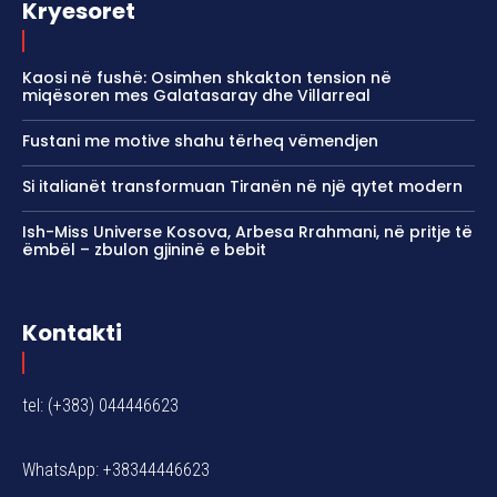
Kryesoret
Kaosi në fushë: Osimhen shkakton tension në
miqësoren mes Galatasaray dhe Villarreal
Fustani me motive shahu tërheq vëmendjen
Si italianët transformuan Tiranën në një qytet modern
Ish-Miss Universe Kosova, Arbesa Rrahmani, në pritje të
ëmbël – zbulon gjininë e bebit
Kontakti
tel: (+383) 044446623
WhatsApp: +38344446623