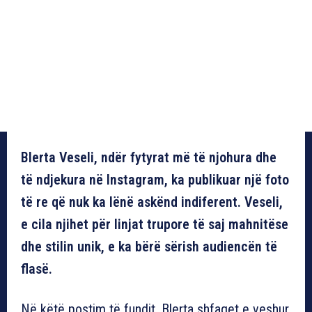
Blerta Veseli, ndër fytyrat më të njohura dhe
të ndjekura në Instagram, ka publikuar një foto
të re që nuk ka lënë askënd indiferent. Veseli,
e cila njihet për linjat trupore të saj mahnitëse
dhe stilin unik, e ka bërë sërish audiencën të
flasë.
Në këtë postim të fundit, Blerta shfaqet e veshur