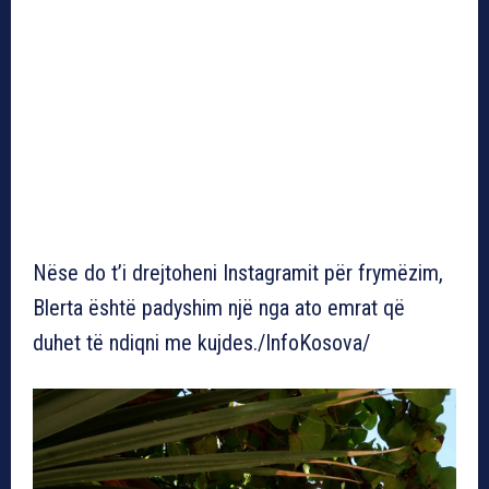
Nëse do t’i drejtoheni Instagramit për frymëzim,
Blerta është padyshim një nga ato emrat që
duhet të ndiqni me kujdes./InfoKosova/