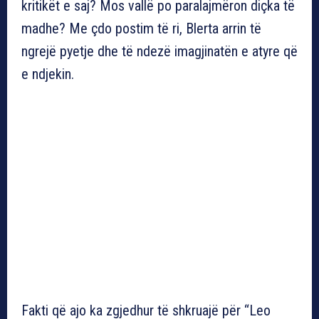
kritikët e saj? Mos vallë po paralajmëron diçka të
madhe? Me çdo postim të ri, Blerta arrin të
ngrejë pyetje dhe të ndezë imagjinatën e atyre që
e ndjekin.
Fakti që ajo ka zgjedhur të shkruajë për “Leo