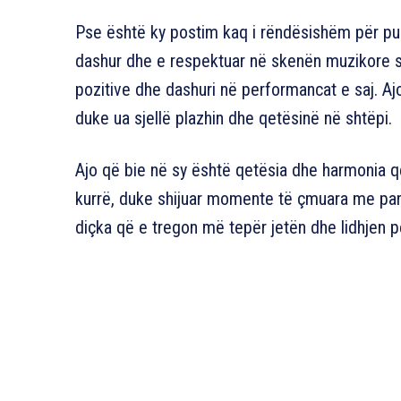
Pse është ky postim kaq i rëndësishëm për pub
dashur dhe e respektuar në skenën muzikore shq
pozitive dhe dashuri në performancat e saj. A
duke ua sjellë plazhin dhe qetësinë në shtëpi.
Ajo që bie në sy është qetësia dhe harmonia që
kurrë, duke shijuar momente të çmuara me partn
diçka që e tregon më tepër jetën dhe lidhjen p