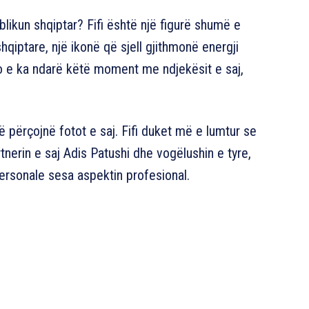
likun shqiptar? Fifi është një figurë shumë e
iptare, një ikonë që sjell gjithmonë energji
jo e ka ndarë këtë moment me ndjekësit e saj,
 përçojnë fotot e saj. Fifi duket më e lumtur se
erin e saj Adis Patushi dhe vogëlushin e tyre,
ersonale sesa aspektin profesional.