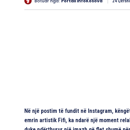
Botuar nga:
Portali InfoKosova
24 Qersho
Në një postim të fundit në Instagram, këngëta
emrin artistik Fifi, ka ndarë një moment re
duke ndërthurur një imazh që flet shumë pë