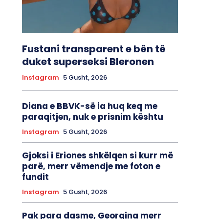
Fustani transparent e bën të
duket superseksi Bleronen
Instagram
5 Gusht, 2026
Diana e BBVK-së ia huq keq me
paraqitjen, nuk e prisnim kështu
Instagram
5 Gusht, 2026
Gjoksi i Eriones shkëlqen si kurr më
parë, merr vëmendje me foton e
fundit
Instagram
5 Gusht, 2026
Pak para dasme, Georgina merr