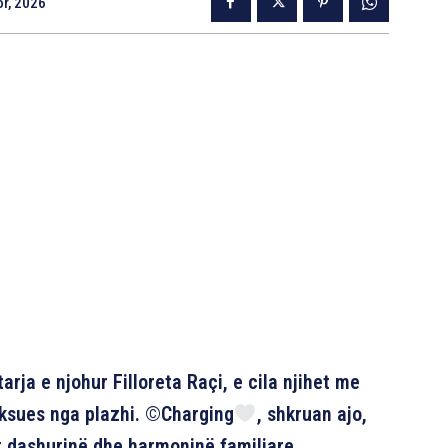
r, 2026
rja e njohur Filloreta Raçi, e cila njihet me
laksues nga plazhi. ©Charging
, shkruan ajo,
r dashurinë dhe harmoninë familjare.