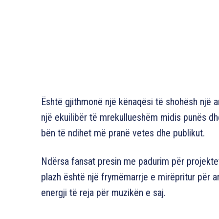
Është gjithmonë një kënaqësi të shohësh një art
një ekuilibër të mrekullueshëm midis punës dhe 
bën të ndihet më pranë vetes dhe publikut.
Ndërsa fansat presin me padurim për projekte
plazh është një frymëmarrje e mirëpritur për ar
energji të reja për muzikën e saj.