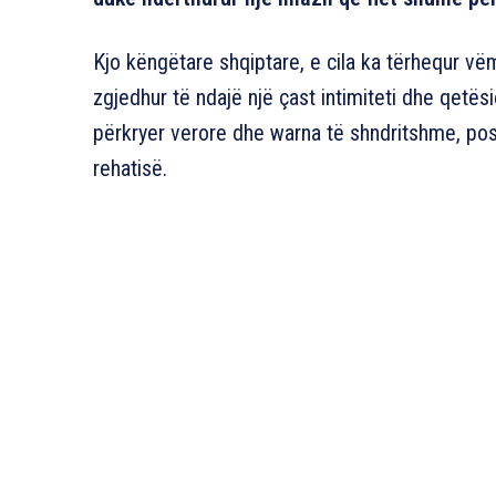
Kjo këngëtare shqiptare, e cila ka tërhequr vë
zgjedhur të ndajë një çast intimiteti dhe qetës
përkryer verore dhe warna të shndritshme, pos
rehatisë.