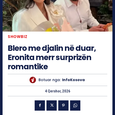
SHOWBIZ
Blero me djalin në duar,
Eronita merr surprizën
romantike
Botuar nga:
InfoKosova
4 Qershor, 2026