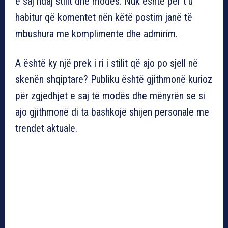
e saj ndaj stilit dhe modës. Nuk është për t’u
habitur që komentet nën këtë postim janë të
mbushura me komplimente dhe admirim.
A është ky një prek i ri i stilit që ajo po sjell në
skenën shqiptare? Publiku është gjithmonë kurioz
për zgjedhjet e saj të modës dhe mënyrën se si
ajo gjithmonë di ta bashkojë shijen personale me
trendet aktuale.