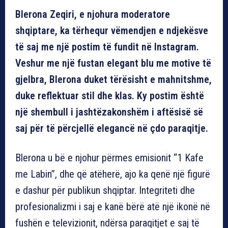
Blerona Zeqiri, e njohura moderatore
shqiptare, ka tërhequr vëmendjen e ndjekësve
të saj me një postim të fundit në Instagram.
Veshur me një fustan elegant blu me motive të
gjelbra, Blerona duket tërësisht e mahnitshme,
duke reflektuar stil dhe klas. Ky postim është
një shembull i jashtëzakonshëm i aftësisë së
saj për të përcjellë elegancë në çdo paraqitje.
Blerona u bë e njohur përmes emisionit “1 Kafe
me Labin”, dhe që atëherë, ajo ka qenë një figurë
e dashur për publikun shqiptar. Integriteti dhe
profesionalizmi i saj e kanë bërë atë një ikonë në
fushën e televizionit, ndërsa paraqitjet e saj të