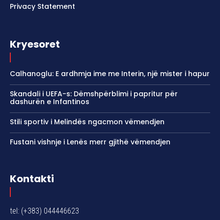
Privacy Statement
Kryesoret
Calhanoglu: E ardhmja ime me Interin, një mister i hapur
Skandali i UEFA-s: Dëmshpërblimi i papritur për
dashurën e Infantinos
Stili sportiv i Melindës ngacmon vëmendjen
Fustani vishnje i Lenës merr gjithë vëmendjen
Kontakti
tel: (+383) 044446623