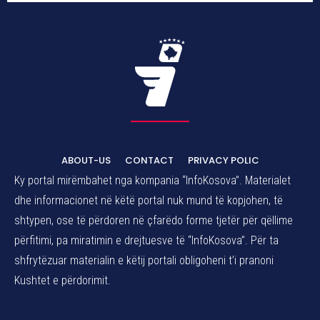
ABOUT-US
CONTACT
PRIVACY POLIC
Ky portal mirëmbahet nga kompania “InfoKosova”. Materialet
dhe informacionet në këtë portal nuk mund të kopjohen, të
shtypen, ose të përdoren në çfarëdo forme tjetër për qëllime
përfitimi, pa miratimin e drejtuesve të “InfoKosova”. Për ta
shfrytëzuar materialin e këtij portali obligoheni t’i pranoni
Kushtet e përdorimit.