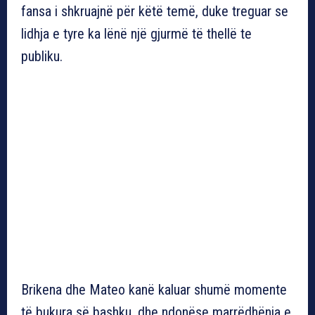
fansa i shkruajnë për këtë temë, duke treguar se
lidhja e tyre ka lënë një gjurmë të thellë te
publiku.
Brikena dhe Mateo kanë kaluar shumë momente
të bukura së bashku, dhe ndonëse marrëdhënia e