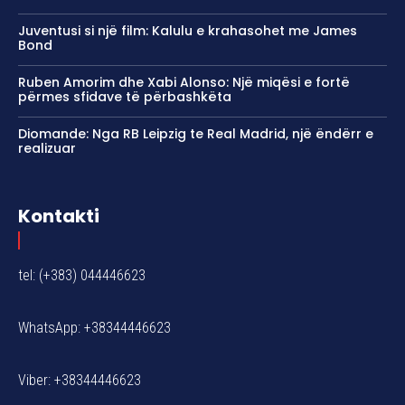
Juventusi si një film: Kalulu e krahasohet me James
Bond
Ruben Amorim dhe Xabi Alonso: Një miqësi e fortë
përmes sfidave të përbashkëta
Diomande: Nga RB Leipzig te Real Madrid, një ëndërr e
realizuar
Kontakti
tel: (+383) 044446623
WhatsApp: +38344446623
Viber: +38344446623