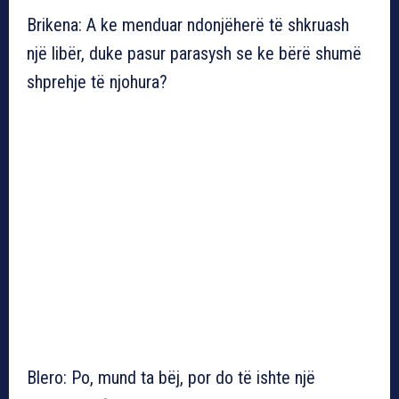
Brikena: A ke menduar ndonjëherë të shkruash
një libër, duke pasur parasysh se ke bërë shumë
shprehje të njohura?
Blero: Po, mund ta bëj, por do të ishte një