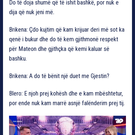
Do të doja shumë që të ishit bashkë, por nuk e
dija që nuk jeni më.
Brikena: Çdo kujtim që kam krijuar deri më sot ka
qenë i bukur dhe do të kem gjithmonë respekt
për Mateon dhe gjithçka që kemi kaluar së
bashku.
Brikena: A do të bënit një duet me Gjestin?
Blero: E njoh prej kohësh dhe e kam mbështetur,
por ende nuk kam marrë asnjë falënderim prej tij.