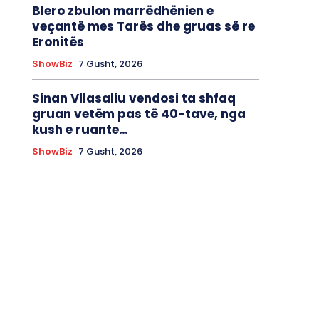
Blero zbulon marrëdhënien e
veçantë mes Tarës dhe gruas së re
Eronitës
ShowBiz
7 Gusht, 2026
Sinan Vllasaliu vendosi ta shfaq
gruan vetëm pas të 40-tave, nga
kush e ruante…
ShowBiz
7 Gusht, 2026