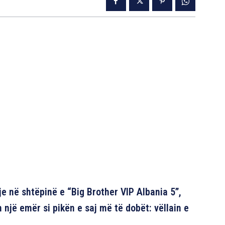
tje në shtëpinë e “Big Brother VIP Albania 5”,
jë emër si pikën e saj më të dobët: vëllain e