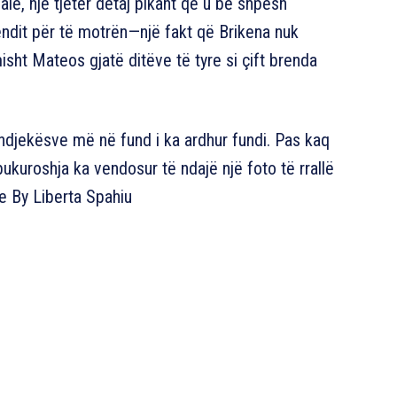
ale, një tjetër detaj pikant që u bë shpesh
kendit për të motrën—një fakt që Brikena nuk
misht Mateos gjatë ditëve të tyre si çift brenda
ë ndjekësve më në fund i ka ardhur fundi. Pas kaq
bukuroshja ka vendosur të ndajë një foto të rrallë
ive By Liberta Spahiu