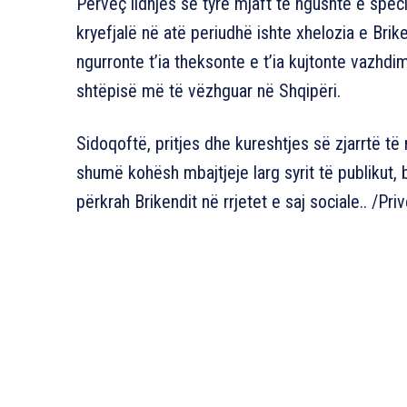
Përveç lidhjes së tyre mjaft të ngushtë e speci
kryefjalë në atë periudhë ishte xhelozia e Bri
ngurronte t’ia theksonte e t’ia kujtonte vazhdi
shtëpisë më të vëzhguar në Shqipëri.
Sidoqoftë, pritjes dhe kureshtjes së zjarrtë t
shumë kohësh mbajtjeje larg syrit të publikut, 
përkrah Brikendit në rrjetet e saj sociale.. /Pr