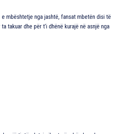
e mbështetje nga jashtë, fansat mbetën disi të
r ta takuar dhe për t’i dhënë kurajë në asnjë nga