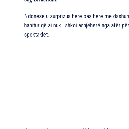
Ndonëse u surprizua herë pas here me dashuri 
habitur që ai nuk i shkoi asnjëherë nga afër pë
spektaklet.