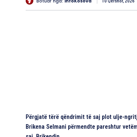
Botuar nga:
InfoKosova
10 Qershor, 2026
Përgjatë tërë qëndrimit të saj plot ulje-ngri
Brikena Selmani përmendte pareshtur vetëm n
saj, Brikendin.