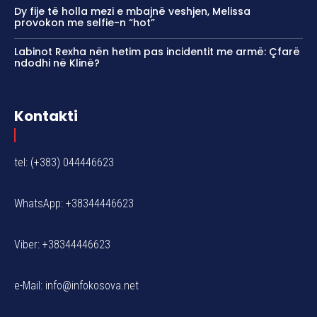
Dy fije të holla mezi e mbajnë veshjen, Melissa
provokon me selfie-n “hot”
Labinot Rexha nën hetim pas incidentit me armë: Çfarë
ndodhi në Klinë?
Kontakti
tel: (+383) 044446623
WhatsApp: +38344446623
Viber: +38344446623
e-Mail:
info@infokosova.net