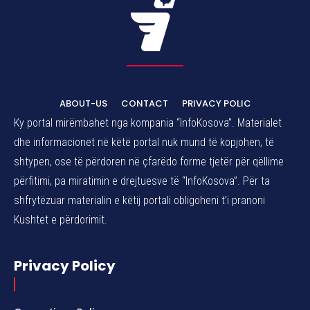
ABOUT-US
CONTACT
PRIVACY POLIC
Ky portal mirëmbahet nga kompania “InfoKosova”. Materialet
dhe informacionet në këtë portal nuk mund të kopjohen, të
shtypen, ose të përdoren në çfarëdo forme tjetër për qëllime
përfitimi, pa miratimin e drejtuesve të “InfoKosova”. Për ta
shfrytëzuar materialin e këtij portali obligoheni t’i pranoni
Kushtet e përdorimit.
Privacy Policy