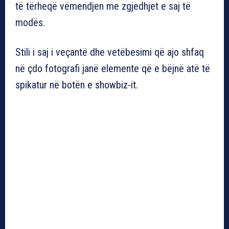
të tërheqë vëmendjen me zgjedhjet e saj të
modës.
Stili i saj i veçantë dhe vetëbesimi që ajo shfaq
në çdo fotografi janë elemente që e bëjnë atë të
spikatur në botën e showbiz-it.