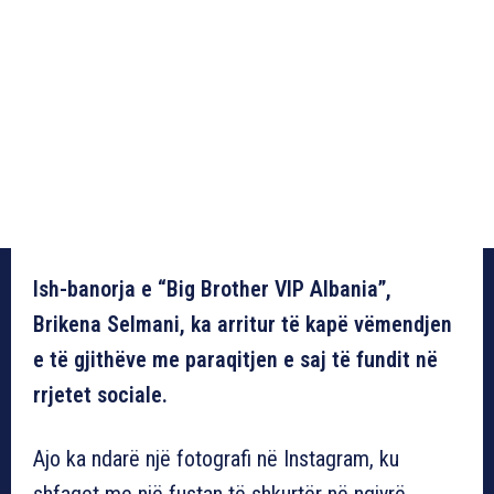
Ish-banorja e “Big Brother VIP Albania”,
Brikena Selmani, ka arritur të kapë vëmendjen
e të gjithëve me paraqitjen e saj të fundit në
rrjetet sociale.
Ajo ka ndarë një fotografi në Instagram, ku
shfaqet me një fustan të shkurtër në ngjyrë