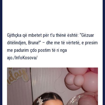
Gjithçka që mbetet për t’u thënë është: “Gëzuar
ditëlindjen, Bruna!” – dhe me të vërtetë, e presim
me padurim çdo postim të ri nga
ajo./InfoKosova/