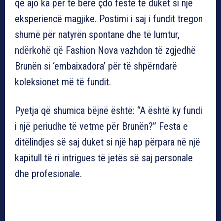
që ajo ka për të bërë çdo festë të duket si një
eksperiencë magjike. Postimi i saj i fundit tregon
shumë për natyrën spontane dhe të lumtur,
ndërkohë që Fashion Nova vazhdon të zgjedhë
Brunën si ‘embaixadora’ për të shpërndarë
koleksionet më të fundit.
Pyetja që shumica bëjnë është: “A është ky fundi
i një periudhe të vetme për Brunën?” Festa e
ditëlindjes së saj duket si një hap përpara në një
kapitull të ri intrigues të jetës së saj personale
dhe profesionale.