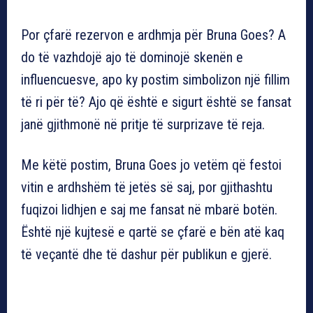
Por çfarë rezervon e ardhmja për Bruna Goes? A
do të vazhdojë ajo të dominojë skenën e
influencuesve, apo ky postim simbolizon një fillim
të ri për të? Ajo që është e sigurt është se fansat
janë gjithmonë në pritje të surprizave të reja.
Me këtë postim, Bruna Goes jo vetëm që festoi
vitin e ardhshëm të jetës së saj, por gjithashtu
fuqizoi lidhjen e saj me fansat në mbarë botën.
Është një kujtesë e qartë se çfarë e bën atë kaq
të veçantë dhe të dashur për publikun e gjerë.