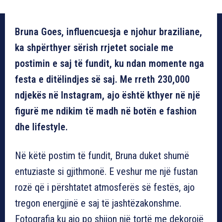
Bruna Goes, influencuesja e njohur braziliane,
ka shpërthyer sërish rrjetet sociale me
postimin e saj të fundit, ku ndan momente nga
festa e ditëlindjes së saj. Me rreth 230,000
ndjekës në Instagram, ajo është kthyer në një
figurë me ndikim të madh në botën e fashion
dhe lifestyle.
Në këtë postim të fundit, Bruna duket shumë
entuziaste si gjithmonë. E veshur me një fustan
rozë që i përshtatet atmosferës së festës, ajo
tregon energjinë e saj të jashtëzakonshme.
Fotografia ku ajo po shijon një tortë me dekorojë