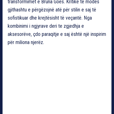
transformimet e Bruna Goes. Kritikë të modës
gjithashtu e përgëzojnë atë për stilin e saj të
sofistikuar dhe krejtësisht të veçantë. Nga
kombinimi i ngjyrave deri te zgjedhja e
aksesorëve, çdo paraqitje e saj është një inspirim
për miliona njerëz.