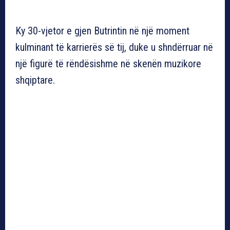
l
u
e
I
Ky 30-vjetor e gjen Butrintin në një moment
a
t
t
P
kulminant të karrierës së tij, duke u shndërruar në
y
e
t
një figurë të rëndësishme në skenën muzikore
i
shqiptare.
n
g
s