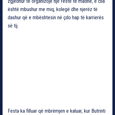
zgjedhur të organizojë një festë të madhe, e cila
është mbushur me miq, kolegë dhe njerëz të
dashur që e mbështesin në çdo hap të karrierës
së tij.
Festa ka filluar që mbrëmjen e kaluar, kur Butrinti