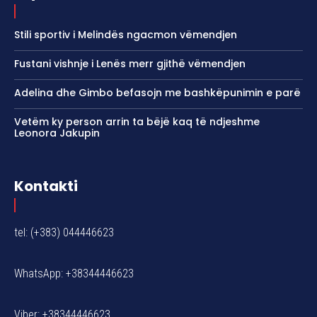
Stili sportiv i Melindës ngacmon vëmendjen
Fustani vishnje i Lenës merr gjithë vëmendjen
Adelina dhe Gimbo befasojn me bashkëpunimin e parë
Vetëm ky person arrin ta bëjë kaq të ndjeshme
Leonora Jakupin
Kontakti
tel: (+383) 044446623
WhatsApp: +38344446623
Viber: +38344446623