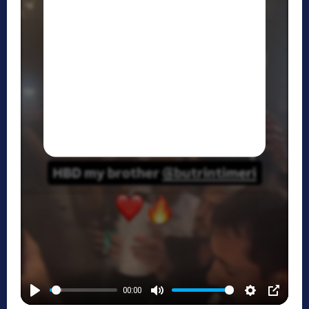
00:00
P
M
S
P