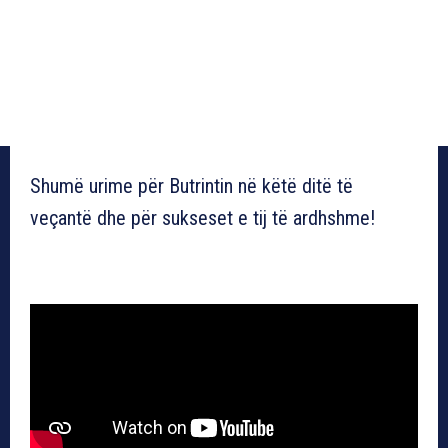
Shumë urime për Butrintin në këtë ditë të
veçantë dhe për sukseset e tij të ardhshme!