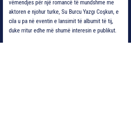
vëmendjes për një romancë të mundshme me
aktoren e njohur turke, Su Burcu Yazgı Coşkun, e
cila u pa në eventin e lansimit të albumit të tij,
duke rritur edhe më shumë interesin e publikut.