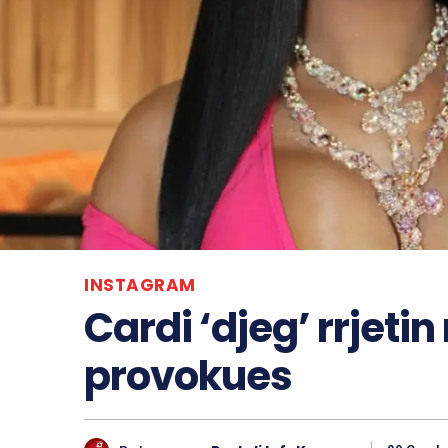
INSTAGRAM
Cardi ‘djeg’ rrjeti
provokues