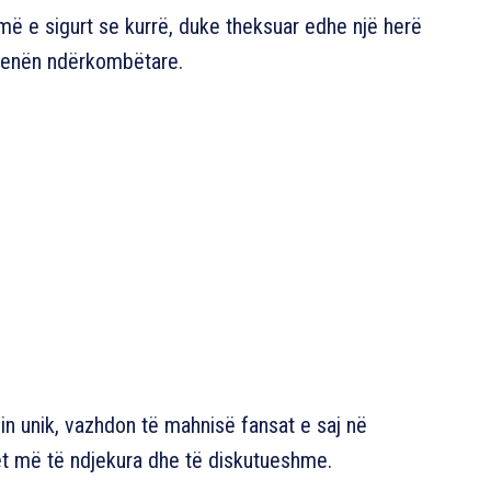
ë e sigurt se kurrë, duke theksuar edhe një herë
 skenën ndërkombëtare.
tilin unik, vazhdon të mahnisë fansat e saj në
t më të ndjekura dhe të diskutueshme.