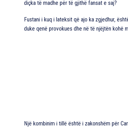
diçka të madhe për të gjithë fansat e saj?
Fustani i kuq i lateksit që ajo ka zgjedhur, ës
duke qenë provokues dhe në të njëjtën kohë mj
Një kombinim i tillë është i zakonshëm për Card