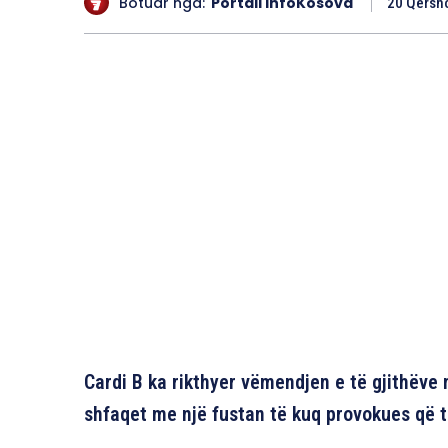
Botuar nga:
Portali InfoKosova
20 Qersho
Cardi B ka rikthyer vëmendjen e të gjithëve 
shfaqet me një fustan të kuq provokues që 