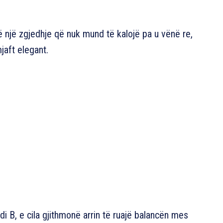
htë një zgjedhje që nuk mund të kalojë pa u vënë re,
aft elegant.
i B, e cila gjithmonë arrin të ruajë balancën mes