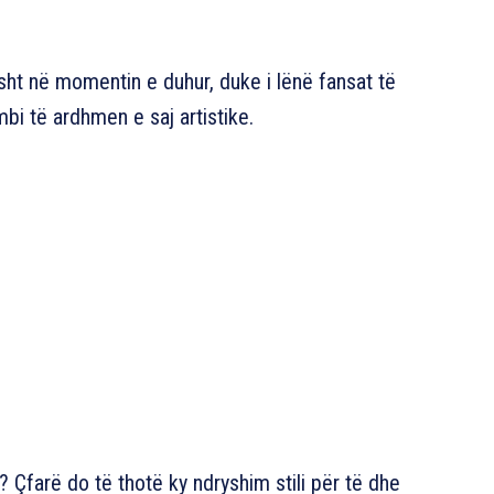
isht në momentin e duhur, duke i lënë fansat të
i të ardhmen e saj artistike.
? Çfarë do të thotë ky ndryshim stili për të dhe