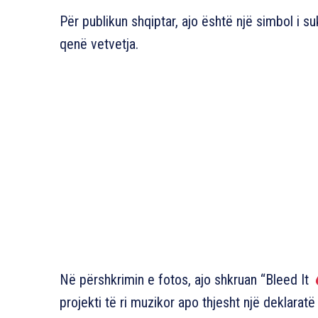
Për publikun shqiptar, ajo është një simbol i s
qenë vetvetja.
Në përshkrimin e fotos, ajo shkruan “Bleed It
projekti të ri muzikor apo thjesht një deklaratë 