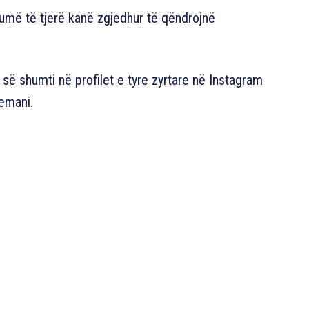
humë të tjerë kanë zgjedhur të qëndrojnë
ë shumti në profilet e tyre zyrtare në Instagram
emani.