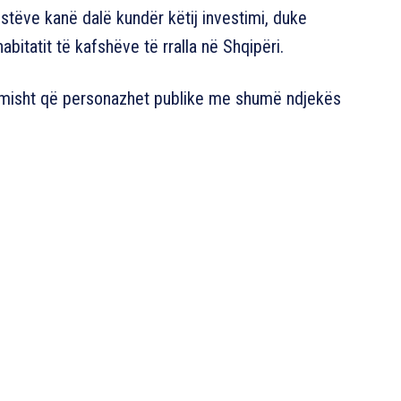
istëve kanë dalë kundër këtij investimi, duke
abitatit të kafshëve të rralla në Shqipëri.
dimisht që personazhet publike me shumë ndjekës