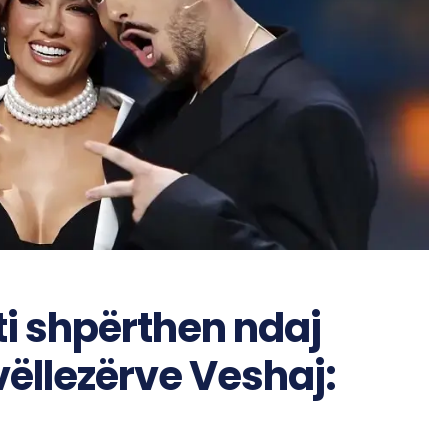
ti shpërthen ndaj
ëllezërve Veshaj: