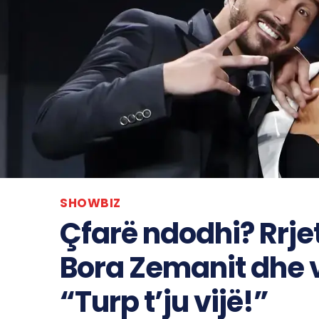
SHOWBIZ
Çfarë ndodhi? Rrje
Bora Zemanit dhe v
“Turp t’ju vijë!”