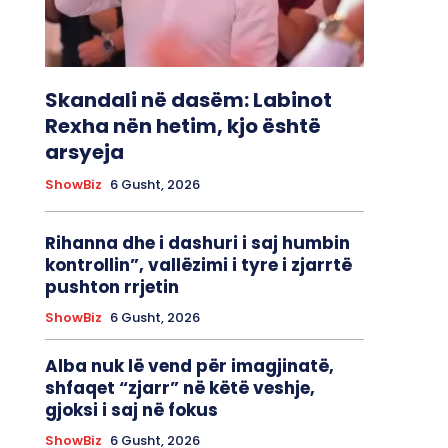
Skandali në dasëm: Labinot
Rexha nën hetim, kjo është
arsyeja
ShowBiz
6 Gusht, 2026
Rihanna dhe i dashuri i saj humbin
kontrollin”, vallëzimi i tyre i zjarrtë
pushton rrjetin
ShowBiz
6 Gusht, 2026
Alba nuk lë vend për imagjinatë,
shfaqet “zjarr” në këtë veshje,
gjoksi i saj në fokus
ShowBiz
6 Gusht, 2026