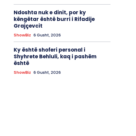
Ndoshta nuk e dinit, por ky
këngëtar është burri i Rifadije
Grajçevcit
ShowBiz
6 Gusht, 2026
Ky është shoferi personal i
Shyhrete Behluli, kaq i pashëm
është
ShowBiz
6 Gusht, 2026