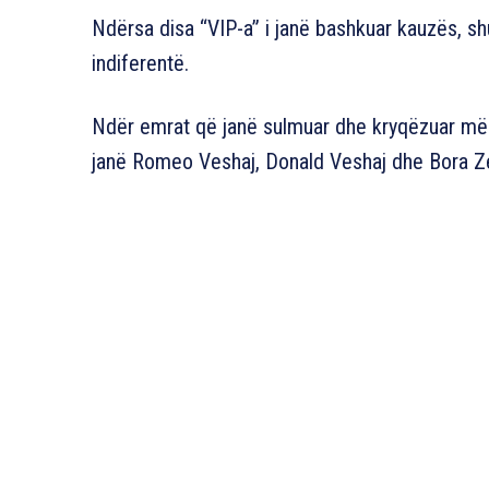
Ndërsa disa “VIP-a” i janë bashkuar kauzës, s
indiferentë.
Ndër emrat që janë sulmuar dhe kryqëzuar më s
janë Romeo Veshaj, Donald Veshaj dhe Bora Z