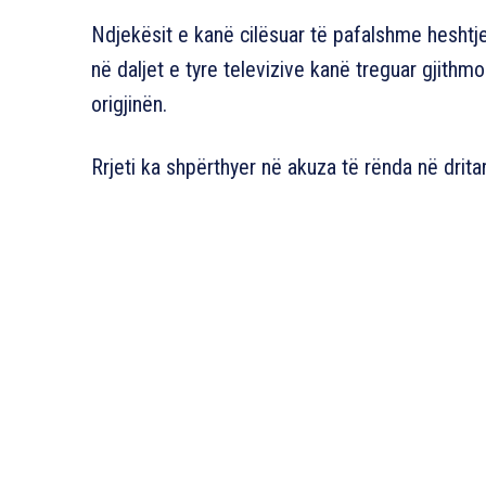
Ndjekësit e kanë cilësuar të pafalshme heshtje
në daljet e tyre televizive kanë treguar gjith
origjinën.
Rrjeti ka shpërthyer në akuza të rënda në drit