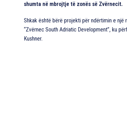
shumta në mbrojtje të zonës së Zvërnecit.
Shkak është bërë projekti për ndërtimin e një 
“Zvërnec South Adriatic Development”, ku përf
Kushner.