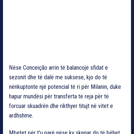
Nëse Conceição arrin të balancojë sfidat e
sezonit dhe të dalë me suksese, kjo do të
nënkuptonte një potencial të ri për Milanin, duke
hapur mundësi për transferta të reja për të
forcuar skuadrën dhe rikthyer titujt në vitet e
ardhshme.
Mbetet për t’u parë nëse ky skenar do të bëhet