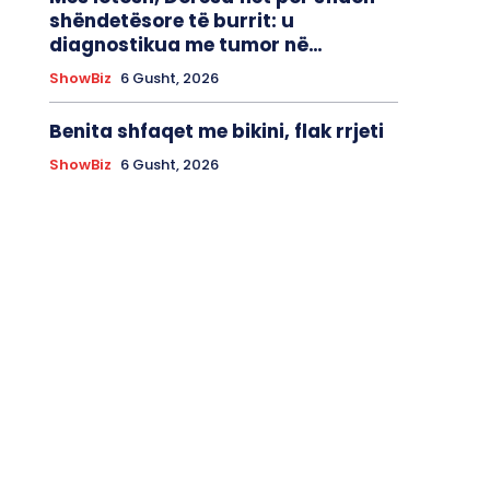
shëndetësore të burrit: u
diagnostikua me tumor në…
ShowBiz
6 Gusht, 2026
Benita shfaqet me bikini, flak rrjeti
ShowBiz
6 Gusht, 2026