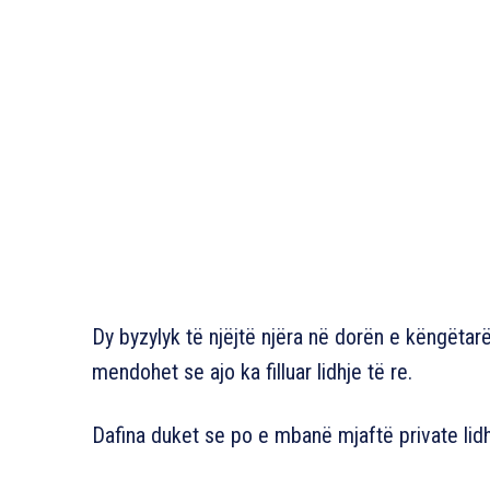
Dy byzylyk të njëjtë njëra në dorën e këngëtarë
mendohet se ajo ka filluar lidhje të re.
Dafina duket se po e mbanë mjaftë private lidh