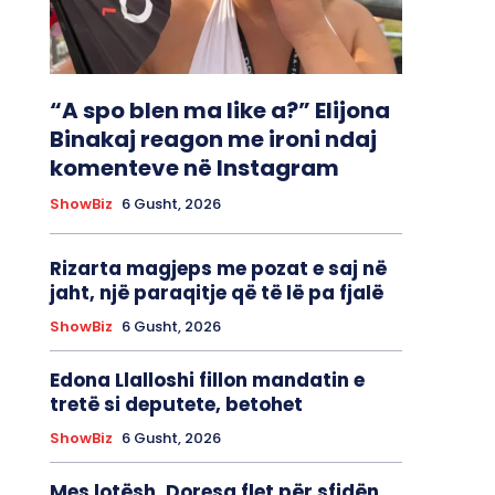
“A spo blen ma like a?” Elijona
Binakaj reagon me ironi ndaj
komenteve në Instagram
ShowBiz
6 Gusht, 2026
Rizarta magjeps me pozat e saj në
jaht, një paraqitje që të lë pa fjalë
ShowBiz
6 Gusht, 2026
Edona Llalloshi fillon mandatin e
tretë si deputete, betohet
ShowBiz
6 Gusht, 2026
Mes lotësh, Doresa flet për sfidën