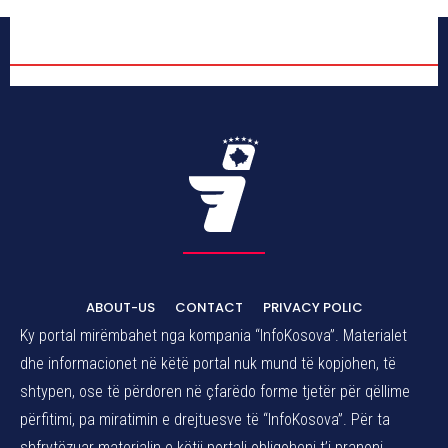
ABOUT-US
CONTACT
PRIVACY POLIC
Ky portal mirëmbahet nga kompania “InfoKosova”. Materialet
dhe informacionet në këtë portal nuk mund të kopjohen, të
shtypen, ose të përdoren në çfarëdo forme tjetër për qëllime
përfitimi, pa miratimin e drejtuesve të “InfoKosova”. Për ta
shfrytëzuar materialin e këtij portali obligoheni t’i pranoni