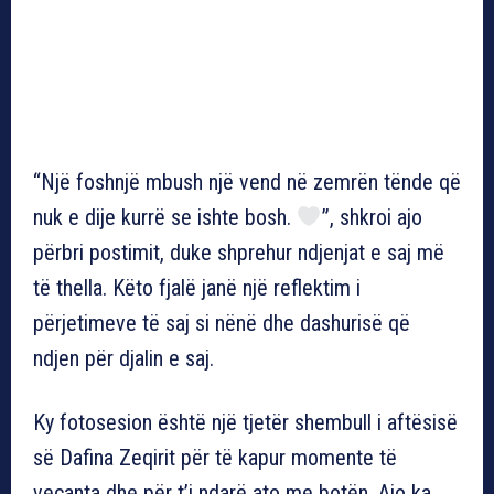
“Një foshnjë mbush një vend në zemrën tënde që
nuk e dije kurrë se ishte bosh.
”, shkroi ajo
përbri postimit, duke shprehur ndjenjat e saj më
të thella. Këto fjalë janë një reflektim i
përjetimeve të saj si nënë dhe dashurisë që
ndjen për djalin e saj.
Ky fotosesion është një tjetër shembull i aftësisë
së Dafina Zeqirit për të kapur momente të
veçanta dhe për t’i ndarë ato me botën. Ajo ka