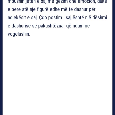
mbushin jetën e saj me gëzim dhe emocion, duke
e bërë atë një figurë edhe më të dashur për
ndjekësit e saj. Çdo postim i saj është një dëshmi
e dashurisë së pakushtëzuar që ndan me
vogëlushin.