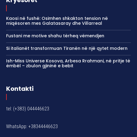
Kaosi në fushë: Osimhen shkakton tension në
miqësoren mes Galatasaray dhe Villarreal
Fustani me motive shahu tërheq vëmendjen
Si italianët transformuan Tiranën në një qytet modern
Ish-Miss Universe Kosova, Arbesa Rrahmani, në pritje të
ëmbël – zbulon gjininë e bebit
Kontakti
tel: (+383) 044446623
WhatsApp: +38344446623