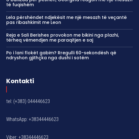
të fuqishëm
Lela përshëndet ndjekësit me një mesazh të veçantë
pas ribashkimit me Leon
Reja e Sali Berishes provokon me bikini nga plazhi,
tërheq vëmendjen me paraqitjen e saj
Po i lani flokët gabim? Rregulli 60-sekondësh që
ndryshon gjithçka nga dushi i sotëm
Kontakti
tel: (+383) 044446623
WhatsApp: +38344446623
Viber: +38344446623