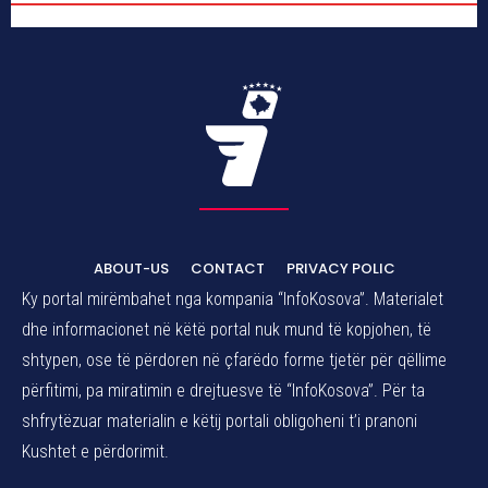
ABOUT-US
CONTACT
PRIVACY POLIC
Ky portal mirëmbahet nga kompania “InfoKosova”. Materialet
dhe informacionet në këtë portal nuk mund të kopjohen, të
shtypen, ose të përdoren në çfarëdo forme tjetër për qëllime
përfitimi, pa miratimin e drejtuesve të “InfoKosova”. Për ta
shfrytëzuar materialin e këtij portali obligoheni t’i pranoni
Kushtet e përdorimit.