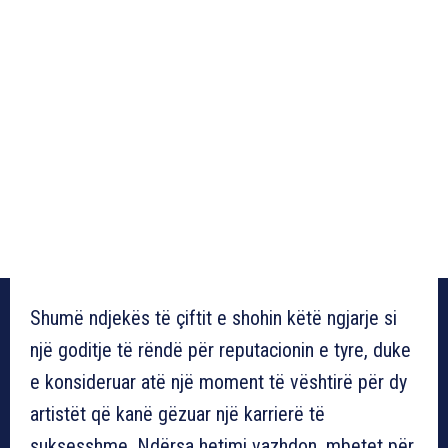
Shumë ndjekës të çiftit e shohin këtë ngjarje si
një goditje të rëndë për reputacionin e tyre, duke
e konsideruar atë një moment të vështirë për dy
artistët që kanë gëzuar një karrierë të
suksesshme. Ndërsa hetimi vazhdon, mbetet për