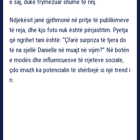
e saj, duke frymëzuar shumë të rinj.
Ndjekësit janë gjithmonë në pritje të publikimeve
të reja, dhe kjo foto nuk është përjashtim. Pyetja
që ngrihet tani është: “Çfarë surpriza të tjera do
të na sjellë Danielle në muajt në vijim?” Në botën
e modës dhe influencuesve të rrjeteve sociale,
çdo imazh ka potencialin të shërbejë si një trend i
ri.