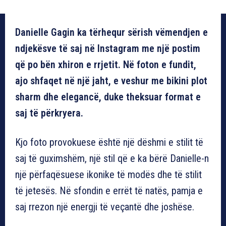
Danielle Gagin ka tërhequr sërish vëmendjen e
ndjekësve të saj në Instagram me një postim
që po bën xhiron e rrjetit. Në foton e fundit,
ajo shfaqet në një jaht, e veshur me bikini plot
sharm dhe elegancë, duke theksuar format e
saj të përkryera.
Kjo foto provokuese është një dëshmi e stilit të
saj të guximshëm, një stil që e ka bërë Danielle-n
një përfaqësuese ikonike të modës dhe të stilit
të jetesës. Në sfondin e errët të natës, pamja e
saj rrezon një energji të veçantë dhe joshëse.