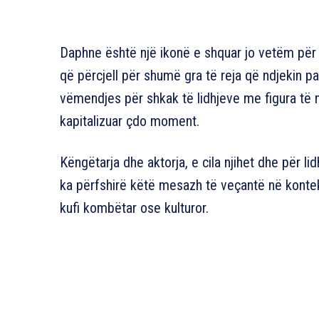
Daphne është një ikonë e shquar jo vetëm për s
që përcjell për shumë gra të reja që ndjekin p
vëmendjes për shkak të lidhjeve me figura të n
kapitalizuar çdo moment.
Këngëtarja dhe aktorja, e cila njihet dhe për lid
ka përfshirë këtë mesazh të veçantë në kontek
kufi kombëtar ose kulturor.