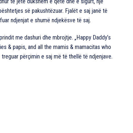
hur të jetë dukshëm e qetë dhe e sigurt, një
ështetjes së pakushtëzuar. Fjalët e saj janë të
uar ndjenjat e shumë ndjekësve të saj.
e prindit me dashuri dhe mbrojtje. „Happy Daddy’s
addies & papis, and all the mamis & mamacitas who
treguar përçimin e saj më të thellë të ndjenjave.