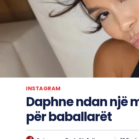
INSTAGRAM
Daphne ndan një m
për baballarët