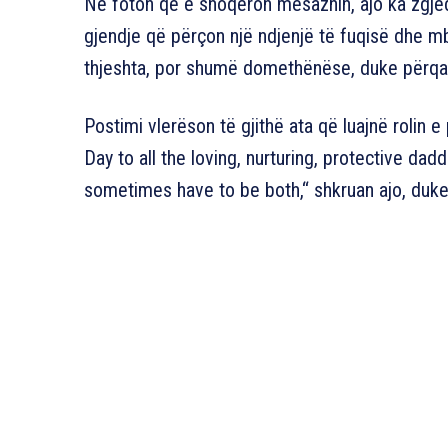
Në foton që e shoqëron mesazhin, ajo ka zgjed
gjendje që përçon një ndjenjë të fuqisë dhe mb
thjeshta, por shumë domethënëse, duke përqaf
Postimi vlerëson të gjithë ata që luajnë rolin 
Day to all the loving, nurturing, protective d
sometimes have to be both,“ shkruan ajo, duke 