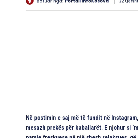
Botuar nga:
Portali InfoKosova
22 Qersho
Në postimin e saj më të fundit në Instagram
mesazh prekës për baballarët. E njohur si ‘
pamje freskuese në një shesh relaksues, që të