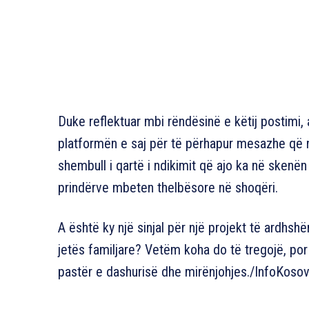
Duke reflektuar mbi rëndësinë e këtij postimi,
platformën e saj për të përhapur mesazhe që n
shembull i qartë i ndikimit që ajo ka në skenë
prindërve mbeten thelbësore në shoqëri.
A është ky një sinjal për një projekt të ardh
jetës familjare? Vetëm koha do të tregojë, po
pastër e dashurisë dhe mirënjohjes./InfoKoso