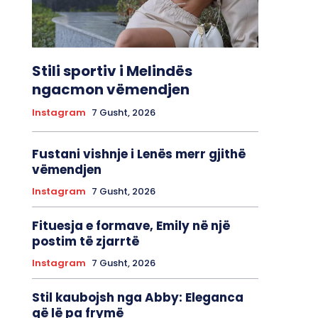
Stili sportiv i Melindës
ngacmon vëmendjen
Instagram
7 Gusht, 2026
Fustani vishnje i Lenës merr gjithë
vëmendjen
Instagram
7 Gusht, 2026
Fituesja e formave, Emily në një
postim të zjarrtë
Instagram
7 Gusht, 2026
Stil kaubojsh nga Abby: Eleganca
që lë pa frymë