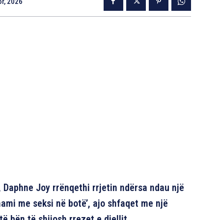
r, 2026
, Daphne Joy rrënqethi rrjetin ndërsa ndau një
mami me seksi në botë’, ajo shfaqet me një
 bën të shijosh rrezet e diellit.