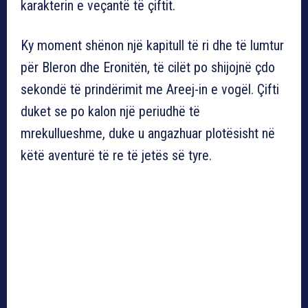
karakterin e veçantë të çiftit.
Ky moment shënon një kapitull të ri dhe të lumtur
për Bleron dhe Eronitën, të cilët po shijojnë çdo
sekondë të prindërimit me Areej-in e vogël. Çifti
duket se po kalon një periudhë të
mrekullueshme, duke u angazhuar plotësisht në
këtë aventurë të re të jetës së tyre.