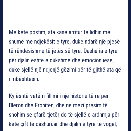
Me këtë postim, ata kanë arritur të lidhin më
shumë me ndjekësit e tyre, duke ndarë një pjesë
të rëndësishme të jetës së tyre. Dashuria e tyre
për djalin është e dukshme dhe emocionuese,
duke sjellë një ndjenjë gëzimi për të gjithë ata që
i mbështesin.
Ky është vetëm fillimi i një historie të re për
Bleron dhe Eronitën, dhe ne mezi presim të
shohim se çfarë tjetër do të sjellë e ardhmja për
këtë çift të dashuruar dhe djalin e tyre të vogël,