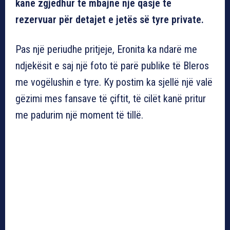
kanë zgjedhur të mbajnë një qasje të
rezervuar për detajet e jetës së tyre private.
Pas një periudhe pritjeje, Eronita ka ndarë me
ndjekësit e saj një foto të parë publike të Bleros
me vogëlushin e tyre. Ky postim ka sjellë një valë
gëzimi mes fansave të çiftit, të cilët kanë pritur
me padurim një moment të tillë.