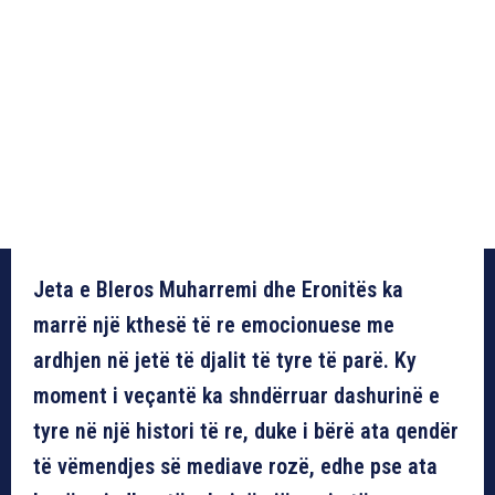
Jeta e Bleros Muharremi dhe Eronitës ka
marrë një kthesë të re emocionuese me
ardhjen në jetë të djalit të tyre të parë. Ky
moment i veçantë ka shndërruar dashurinë e
tyre në një histori të re, duke i bërë ata qendër
të vëmendjes së mediave rozë, edhe pse ata