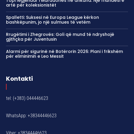
Topi legjendar i Maradonës në ankand: Një mundësi e
artë për koleksionistët
Spalletti: Suksesi në Europa League kërkon
bashkëpunim, jo një sulmues të vetëm
Rrugëtimi i Zhegrovës: Goli që mund të ndryshojë
gjithçka për Juventusin
Alarmi për sigurinë në Botërorin 2026: Plani i frikshëm
për eliminimin e Leo Messit
Kontakti
tel: (+383) 044446623
WhatsApp: +38344446623
Viber: +38344446623