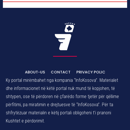
ABOUT-US
CONTACT
PRIVACY POLIC
Ky portal mirëmbahet nga kompania “InfoKosova”. Materialet
dhe informacionet në këtë portal nuk mund të kopjohen, të
shtypen, ose të përdoren në çfarëdo forme tjetër për qëllime
përfitimi, pa miratimin e drejtuesve të “InfoKosova”. Për ta
shfrytëzuar materialin e këtij portali obligoheni t’i pranoni
Kushtet e përdorimit.