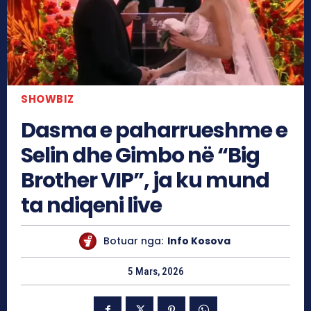
SHOWBIZ
Dasma e paharrueshme e
Selin dhe Gimbo në “Big
Brother VIP”, ja ku mund
ta ndiqeni live
Botuar nga:
Info Kosova
5 Mars, 2026