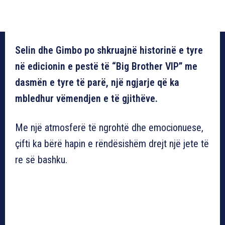
Selin dhe Gimbo po shkruajnë historinë e tyre
në edicionin e pestë të “Big Brother VIP” me
dasmën e tyre të parë, një ngjarje që ka
mbledhur vëmendjen e të gjithëve.
Me një atmosferë të ngrohtë dhe emocionuese,
çifti ka bërë hapin e rëndësishëm drejt një jete të
re së bashku.