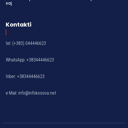
saj
Kontakti
tel: (+383) 044446623
WhatsApp: +38344446623
Viber: +38344446623
e-Mail:
info@infokosova.net