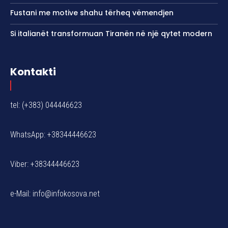
Fustani me motive shahu tërheq vëmendjen
Si italianët transformuan Tiranën në një qytet modern
Kontakti
tel: (+383) 044446623
WhatsApp: +38344446623
Viber: +38344446623
e-Mail:
info@infokosova.net