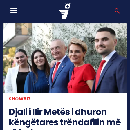
SHOWBIZ
Djali i Ilir Metës i dhuron
këngëtares trëndafilin më